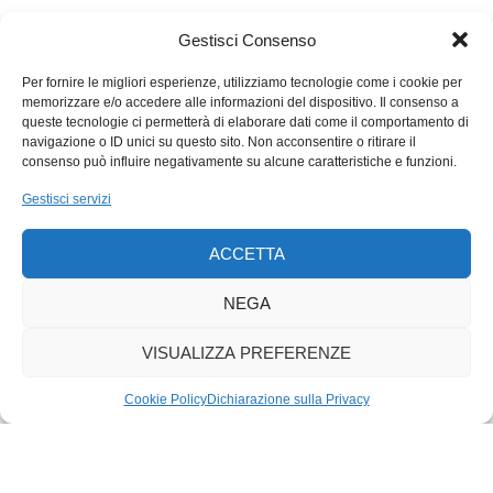
che siano stavolta, al contrario dei loro avatar, scrutinati e
vaccinati come
politically correct
al passo/cadenza/passo
Gestisci Consenso
(op/due/passo/bum) coi tempi. Tutti allineati e coperti. Poiché
ahimè l’A
l
tropologia è una scienza (trista) suo malgrado
Per fornire le migliori esperienze, utilizziamo tecnologie come i cookie per
memorizzare e/o accedere alle informazioni del dispositivo. Il consenso a
engagé che fa l’Indiana – non Jones – ovvero in sostanza
queste tecnologie ci permetterà di elaborare dati come il comportamento di
fifona. Il tutto nella speranza, over certezza, che niente ci
navigazione o ID unici su questo sito. Non acconsentire o ritirare il
cambierà la vita. Ovvero. Cioè… un momento..
consenso può influire negativamente su alcune caratteristiche e funzioni.
Auguri
urbi et orbi
di un Buon Anno dal Fronte Orientale,
Gestisci servizi
averaged
medioevo interminabile: passato futuro prossimo
venturo.
ACCETTA
NEGA
VISUALIZZA PREFERENZE
Cookie Policy
Dichiarazione sulla Privacy