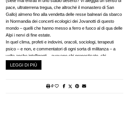
(siete mai entrati in uno stadio deserto? Vi aleggia un senso di
pace, ultraterrena tregua, che altroché il monastero di San
Gallo) almeno fino alla vendetta delle resse balneari da sbarco
in Normandia dei concerti ecologici dei Jovanotti di questo
mondo – quelli che hanno messo a ferro e fuoco al di qua delle
Alpi i nervi di fine estate.
In quel clima, profeti e indovini, oracoli, sociologi, terapeuti
psico – e non, e commentatori di ogni sorta di militanza – a
volte anche intelligenti – avevano chi pronosticato, chi
predetto, chi augurato e chi tutti e tre, rivoluzioni epocali nei
LEGGI DI PIÙ
nostri usi e costumi, pentimenti, confiteor e
mea culpa
e
de
profundis
di ogni risma. Il mondo, il nostro mondo intimo,
familiare, borghese, poverino – si vaticinava – non sarebbe
0
mai più stato lo stesso, sconvolto dalle restrizioni
sull’affollamento in discoteca e allo stadio (meno nelle chiese
dove le distanze di sicurezza sono da mo’ voragini) e dalla
riduzione degli orari di apertura dei centri commerciali.
Passata
a’ nuttata
il Santo Subito si trova come sempre gabbato: non è
successo niente di che. Un bonus natalizio al personale