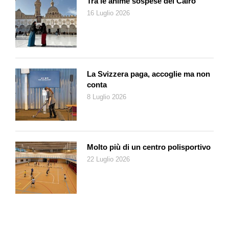
Tra le anime sospese del Cairo
privilegiato.
16 Luglio 2026
Mascherina FP4 regolamentare e taccuino degli appunti alla
mano, siamo ora in grado di annunciare che non è successo
niente. Dopo tutto e come conseguenza di un sempiterno
Dopo Prima per cui – adamantina – l’Antropocenico
Protagonista si avvale della facoltà di non ricordare. Dopo
La Svizzera paga, accoglie ma non
Prima, Dopo Dopo, Dopo per Sempre. Presi in mezzo ogni
conta
tanto ci tocca, governo ladro, una brutta nottata che ha visto
8 Luglio 2026
lupi pattugliare strade deserte e cervi e caprioli sfidarsi a
machocornate
sulle piste dei ponti senza traffico…
Cinghialazzi alfa stravaccati al sole sulle panchine di parchi
pontifici senza pensionati e abbandonati mentre Sora
Molto più di un centro polisportivo
Cinghialona fa shopping al supermercato per i cucciolotti che
22 Luglio 2026
sono così teneri (ops…).
Una visione terribile e destabilizzante della jungla
antropocenica prossima ventura, non più primordiale ma
terminale, allegramente. Dove una Jane emancipata attende il
suo novello e riformato Tarzan. Nella fattispecie Esploratori