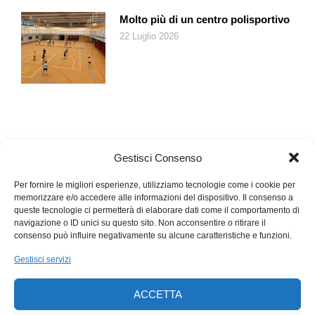
miele e sceglierei i prodotti nostrani. In Svizzera il miele per
essere di qualità non deve essere riscaldato sopra i 40 gradi;
Molto più di un centro polisportivo
ragione per cui possiamo essere certi che mantiene tutte le
22 Luglio 2026
proprietà positive.
Per concludere e rispondere alla sua domanda sì, esiste un
fondamento di verità, non so perché alle nostre quote il miele
sia associato al latte, forse per renderlo più nutriente visto che i
bambini con male alla gola e tosse tendono a mangiare poco?
Questo non lo so, comunque ha fatto bene a proporlo ai suoi
nipoti… o almeno, di sicuro non ha fatto male!
Gestisci Consenso
Per fornire le migliori esperienze, utilizziamo tecnologie come i cookie per
memorizzare e/o accedere alle informazioni del dispositivo. Il consenso a
queste tecnologie ci permetterà di elaborare dati come il comportamento di
navigazione o ID unici su questo sito. Non acconsentire o ritirare il
consenso può influire negativamente su alcune caratteristiche e funzioni.
Gestisci servizi
ACCETTA