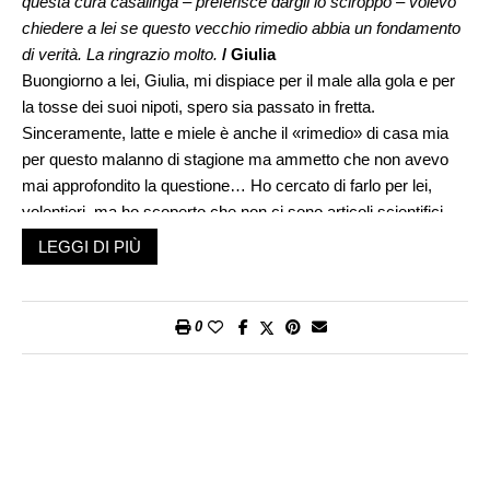
questa cura casalinga – preferisce dargli lo sciroppo – volevo
chiedere a lei se questo vecchio rimedio abbia un fondamento
di verità. La ringrazio molto.
/ Giulia
Buongiorno a lei, Giulia, mi dispiace per il male alla gola e per
la tosse dei suoi nipoti, spero sia passato in fretta.
Sinceramente, latte e miele è anche il «rimedio» di casa mia
per questo malanno di stagione ma ammetto che non avevo
mai approfondito la questione… Ho cercato di farlo per lei,
volentieri, ma ho scoperto che non ci sono articoli scientifici
che spieghino come mai la combinazione latte e miele sia
LEGGI DI PIÙ
ideale contro il male alla gola con tosse. Il latte non viene mai
menzionato, il miele però sì.
Sembra infatti che mescolare due cucchiai di miele in un
0
bicchiere d’acqua calda o tè può dare veramente sollievo al
mal di gola con tosse. Lo consigliano addirittura i «Centri per il
controllo e la prevenzione delle malattie» (CDC), l’organismo di
controllo sulla sanità pubblica degli Stati Uniti d’America, che
ha come obiettivo principale proteggere la salute e la sicurezza
pubblica attraverso il controllo e la prevenzione di malattie,