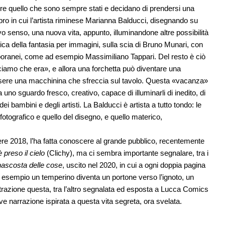
ere quello che sono sempre stati e decidano di prendersi una
bro in cui l’artista riminese Marianna Balducci, disegnando su
vo senso, una nuova vita, appunto, illuminandone altre possibilità
ica della fantasia per immagini, sulla scia di Bruno Munari, con
emporanei, come ad esempio Massimiliano Tappari. Del resto è ciò
iamo che era», e allora una forchetta può diventare una
essere una macchinina che sfreccia sul tavolo. Questa «vacanza»
a uno sguardo fresco, creativo, capace di illuminarli di inedito, di
 bambini e degli artisti. La Balducci è artista a tutto tondo: le
fotografico e quello del disegno, e quello materico,
re 2018, l’ha fatta conoscere al grande pubblico, recentemente
 preso il cielo
(Clichy), ma ci sembra importante segnalare, tra i
nascosta delle cose
, uscito nel 2020, in cui a ogni doppia pagina
ad esempio un temperino diventa un portone verso l’ignoto, un
trazione questa, tra l’altro segnalata ed esposta a Lucca Comics
e narrazione ispirata a questa vita segreta, ora svelata.