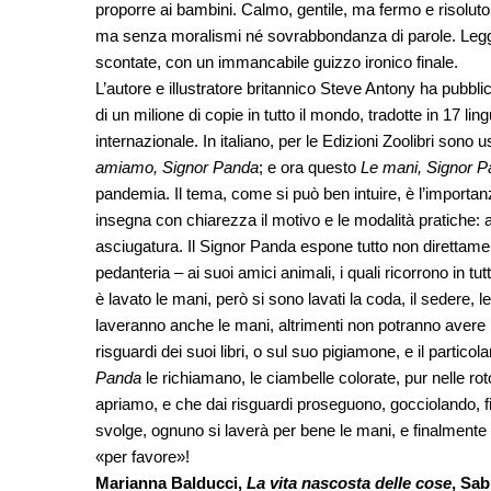
proporre ai bambini. Calmo, gentile, ma fermo e risoluto.
ma senza moralismi né sovrabbondanza di parole. Legge
scontate, con un immancabile guizzo ironico finale.
L’autore e illustratore britannico Steve Antony ha pubblic
di un milione di copie in tutto il mondo, tradotte in 17 l
internazionale. In italiano, per le Edizioni Zoolibri sono u
amiamo, Signor Panda
; e ora questo
Le mani, Signor 
pandemia. Il tema, come si può ben intuire, è l’importanz
insegna con chiarezza il motivo e le modalità pratiche: 
asciugatura. Il Signor Panda espone tutto non direttamen
pedanteria – ai suoi amici animali, i quali ricorrono in tut
è lavato le mani, però si sono lavati la coda, il sedere
laveranno anche le mani, altrimenti non potranno avere 
risguardi dei suoi libri, o sul suo pigiamone, e il partico
Panda
le richiamano, le ciambelle colorate, pur nelle ro
apriamo, e che dai risguardi proseguono, gocciolando, fin
svolge, ognuno si laverà per bene le mani, e finalmente
«per favore»!
Marianna Balducci,
La vita nascosta delle cose
, Sab