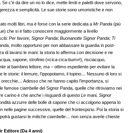
 Se c’è da dire un no lo dice, mette limiti e paletti dove servono,
rezza e semplicità. Le sue storie sono umoristiche e non
ato molti libri, ma è forse con la serie dedicata a
Mr Panda
(più
ingue) che si è fatto conoscere maggiormente a livello
sciti:
Per favore, Signor Panda
;
Buonanotte Signor Panda
;
Ti
Panda
, molto opportuno per non abbassare la guardia in post-
a di lavarsi le mani: la storia lo afferma con decisione e ne
acqua, sapone, strofinio («cica-cica-bum»!), risciacquo,
te al bambino lettore, ma – ottimo espediente per evitare la
te le storie: il lemure, l’ippopotamo, il topino… Nessuno di loro si
, le orecchie… Adesso che ne hanno capito l’importanza, si
le famose ciambelle del Signor Panda, quelle che ritroviamo nei
lare carino è che anche i risguardi di questo
Le mani, Signor
tondità azzurre delle bolle di sapone che ci accolgono appena lo
 nelle pagine successive, quelle del frontespizio. Poi la storia si
 potrà gustarsi le mitiche ciambelle… non senza averle chieste
ir Editore (Da 4 anni)