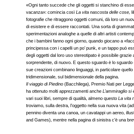
«Ogni tanto succede che gli oggetti si stanchino di ess
vacanza»: comincia così
La vita nascosta delle cose,
li
fotografie che ritraggono oggetti comuni, dà loro un nuo
di esistere e di essere raccontati. Una sorta di grammat
sperimentazioni analoghe a quelle di altri artisti cont
che i bambini fanno ogni giorno, quando giocano a «facc
principessa con i capelli un po’ punk, e un tappo può 
degli oggetti dal loro uso stereotipato è possibile grazie 
sorprendente, di nuovo. E questo sguardo è lo sguardo dei
sue creazioni combinano linguaggi, in particolare quello 
tridimensionale, sul bidimensionale della pagina.
Il viaggio di Piedino
(Bacchilega), Premio Nati per Legge
ha ottenuto molti apprezzamenti anche
L’ammiraglio si è
vari suoi libri, sempre di qualità, almeno questo
La vita 
troviamo, sulla destra, l’oggetto nella sua nuova vita (
pennino diventa una canoa, un cavatappi un aereo, illus
and Games), mentre nella pagina di sinistra c’è una brev