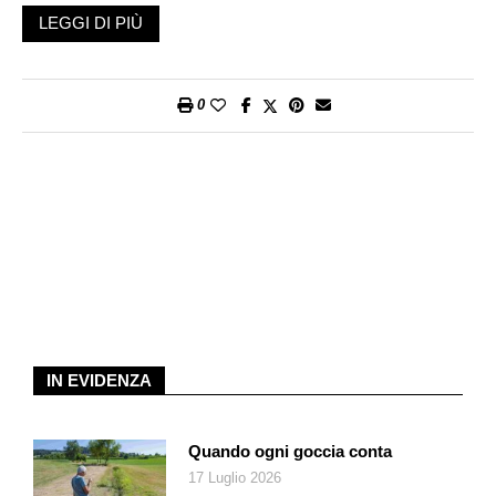
LEGGI DI PIÙ
È stato anche l’anno in cui una serie di fattori innescati dalla
guerra e amorevolmente coltivati dalla grande speculazione
internazionale ha imposto il sacrificio di quella difesa
0
dell’ambiente che sembrava finalmente avviarsi, prima che in
quel tormentato pezzo d’Europa si cominciasse a sparare,
verso una presa di coscienza abbastanza diffusa. È stato
l’anno del rilancio del carbone come fonte di energia, con tanti
saluti agli allarmi della scienza, alle scadenze e ai limiti fissati
dalle conferenze annuali sul clima. Un anno nerissimo di fumi
tossici, che portano nell’atmosfera le contraddizioni di
un’umanità divisa fra il desiderio di rispettare la Terra e
l’insopprimibile tendenza a spremerne le risorse senza badare
alle conseguenze.
IN EVIDENZA
Non facciamoci troppe illusioni, possiamo affidare al 2023
l’auspicio che una riscossa provvidenziale della ragione
sconfigga insieme, prima che siano trascorsi i prossimi dodici
Quando ogni goccia conta
mesi, la tragica stupidità della guerra e tutti i guai che ne sono
17 Luglio 2026