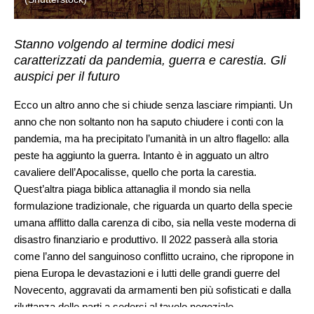
Stanno volgendo al termine dodici mesi
caratterizzati da pandemia, guerra e carestia. Gli
auspici per il futuro
Ecco un altro anno che si chiude senza lasciare rimpianti. Un
anno che non soltanto non ha saputo chiudere i conti con la
pandemia, ma ha precipitato l’umanità in un altro flagello: alla
peste ha aggiunto la guerra. Intanto è in agguato un altro
cavaliere dell’Apocalisse, quello che porta la carestia.
Quest’altra piaga biblica attanaglia il mondo sia nella
formulazione tradizionale, che riguarda un quarto della specie
umana afflitto dalla carenza di cibo, sia nella veste moderna di
disastro finanziario e produttivo. Il 2022 passerà alla storia
come l’anno del sanguinoso conflitto ucraino, che ripropone in
piena Europa le devastazioni e i lutti delle grandi guerre del
Novecento, aggravati da armamenti ben più sofisticati e dalla
riluttanza delle parti a sedersi al tavolo negoziale.