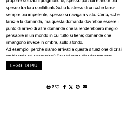
proporre soluzioni pragmatiche, spesso parziali e ancor più
spesso tra loro conflittuali. Sotto lo stress di un «che fare»
sempre più impellente, spesso si naviga a vista. Certo, «che
fare» è la domanda, ma questa domanda dovrebbe essere il
punto di arrivo di altre domande che la renderebbero meglio
pensabile in un mondo in cui tutto si tiene; domande che
rimangono invece in ombra, sullo sfondo.
Ad esempio: perché siamo arrivati a questa situazione di crisi
ambientale ed energetica? Perché tanto disorientamento
nell’affrontare l’emergenza sanitaria? E perché ancora tante
LEGGI DI PIÙ
ingiustizie sociali, tante offese ai diritti umani, a tradire gli ideali
della modernità? Domande come queste ci portano a
scavalcare il ragionare appiattito sui singoli problemi
0
contingenti e ci invitano a interrogarci sul senso del nostro
agire, ci invitano a chiederci in che direzione vogliamo andare
per abitare meglio il mondo.
Le conoscenze offerte nell’immenso mercato delle
informazioni, nella loro polifonia disorientante, si rincorrono in
tempo reale e parlano immediatamente al bisogno di un agire