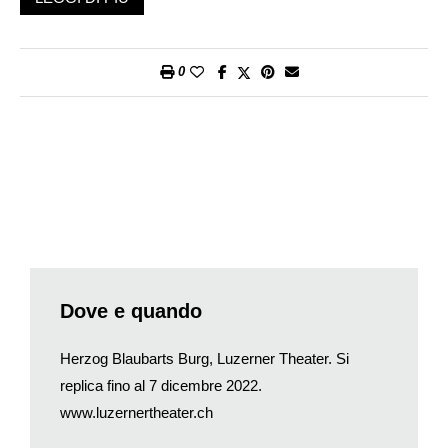
formula, agiscono due soli personaggi, ma anche il luogo
stesso dell’azione, il castello, può considerarsi personaggio-
protagonista, cosa che si capisce sin dal prologo declamato da
0
Judith (interpretata da Camilla Meneses) mentre in
palcoscenico si svolgono le ultime scene dell’opera. La storia
di denso intrico simbolico e gravida di motivi psicologici si
incentra sul personaggio complesso del Duca Barbablù
(interpretato da Christian Tschelebiew), il quale vive solo e
isolato nel suo castello ove invita donne che poi sposa e
uccide spietatamente. La sua quarta moglie – che di nome fa
sempre Judith ed è interpretata da Solenn’ Lavanant Linke –
cerca di scoprire i segreti e le pieghe nascoste del suo animo:
come Eva all’inizio dei tempi, come la moglie di Lot, come Elsa
Dove e quando
con Lohengrin, vuole sapere tutto di lui e lo tempesta di
domande. Non solo con il suo amore, ma anche con la sua
Herzog Blaubarts Burg, Luzerner Theater. Si
voglia di sapere, Judith, che è molto di più della donna fragile,
replica fino al 7 dicembre 2022.
devota e sempre pronta al sacrificio di fronte all’uomo forte che
www.luzernertheater.ch
tutto decide, deve assolutamente capire la psiche dell’uomo
che ha sposato, quasi fosse l’unico mezzo per capire anche