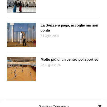
timbriche, condotta con polso fermo dal maestro Jonathan
Bloxham alla guida della Luzerner Sinfonieorchester. Una
partitura per grande orchestra che anche una compagine
ridotta come questa illustra adeguatamente.
Anche sul versante vocale soltanto note positive: Christian
La Svizzera paga, accoglie ma non
Tschelebiew interpreta magistralmente Barbablù, carnefice e
conta
vittima di sé stesso e delle sue pulsioni. Solenn’ Lavanant
8 Luglio 2026
Linke e Camilla Meneses, nell’interpretare le due diverse
Judith, non sono da meno per espressività e potenza vocale.
Grato ed entusiastico l’applauso del pubblico lucernese.
Molto più di un centro polisportivo
22 Luglio 2026
Gestisci Consenso