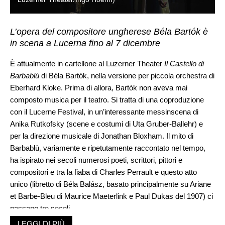
L’opera del compositore ungherese Béla Bartók è
in scena a Lucerna fino al 7 dicembre
È attualmente in cartellone al Luzerner Theater
Il Castello di
Barbablù
di Béla Bartók, nella versione per piccola orchestra di
Eberhard Kloke. Prima di allora, Bartók non aveva mai
composto musica per il teatro. Si tratta di una coproduzione
con il Lucerne Festival, in un’interessante messinscena di
Anika Rutkofsky (scene e costumi di Uta Gruber-Ballehr) e
per la direzione musicale di Jonathan Bloxham. Il mito di
Barbablù, variamente e ripetutamente raccontato nel tempo,
ha ispirato nei secoli numerosi poeti, scrittori, pittori e
compositori e tra la fiaba di Charles Perrault e questo atto
unico (libretto di Béla Balász, basato principalmente su Ariane
et Barbe-Bleu di Maurice Maeterlink e Paul Dukas del 1907) ci
passano tre secoli.
Nell’opera di Bartók non facilmente riducibile a questa o quella
LEGGI DI PIÙ