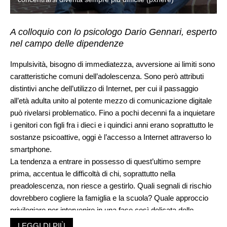
A colloquio con lo psicologo Dario Gennari, esperto
nel campo delle dipendenze
Impulsività, bisogno di immediatezza, avversione ai limiti sono
caratteristiche comuni dell’adolescenza. Sono però attributi
distintivi anche dell’utilizzo di Internet, per cui il passaggio
all’età adulta unito al potente mezzo di comunicazione digitale
può rivelarsi problematico. Fino a pochi decenni fa a inquietare
i genitori con figli fra i dieci e i quindici anni erano soprattutto le
sostanze psicoattive, oggi è l’accesso a Internet attraverso lo
smartphone.
La tendenza a entrare in possesso di quest’ultimo sempre
prima, accentua le difficoltà di chi, soprattutto nella
preadolescenza, non riesce a gestirlo. Quali segnali di rischio
dovrebbero cogliere la famiglia e la scuola? Quale approccio
privilegiare per intervenire in una fase così delicata dello
sviluppo della personalità? Abbiamo rivolto questi interrogativi
LEGGI DI PIÙ