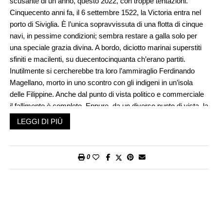
scusante di un anno, questo 2022, con troppe tentazioni.
Cinquecento anni fa, il 6 settembre 1522, la Victoria entra nel
porto di Siviglia. È l’unica sopravvissuta di una flotta di cinque
navi, in pessime condizioni; sembra restare a galla solo per
una speciale grazia divina. A bordo, diciotto marinai superstiti
sfiniti e macilenti, su duecentocinquanta ch’erano partiti.
Inutilmente si cercherebbe tra loro l’ammiraglio Ferdinando
Magellano, morto in uno scontro con gli indigeni in un’isola
delle Filippine. Anche dal punto di vista politico e commerciale
il fallimento è completo. Eppure, da un diverso punto di vista, la
Victoria ha portato a termine una delle più grandi imprese
LEGGI DI PIÙ
dell’umanità: in due anni, undici mesi e diciassette giorni ha
compiuto la prima circumnavigazione del globo, dopo aver
scoperto e attraversato lo stretto di Magellano, la via di
0
comunicazione tra l’oceano Atlantico e il Pacifico.
È l’alba della globalizzazione, il primo, incerto passo verso il
mondo contemporaneo. Il viaggio di Magellano è ricco di
scoperte, sorprese, meraviglie, a cominciare dal giorno
perduto navigando sempre verso occidente. Quando i suoi