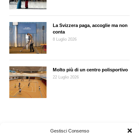
caso il cuoco migliore del mondo), ma la decisione su cosa
cucinare e quando per tentare un minimo di alimentazione
equilibrata è nostra; al supermercato spesso ci vanno, ma la
lista della spesa la dobbiamo fare noi; al campo di calcio o di
La Svizzera paga, accoglie ma non
pallavolo a ritirare i figli si offrono di passare, ma l’orario glielo
conta
dobbiamo ricordare; la programmazione su come organizzarci
8 Luglio 2026
è tutta sulle nostre spalle, poi basta chiedere e l’aiuto arriva.
Sono solo esempi, che non hanno la presunzione di essere
esaustivi né di fotografare tutte le situazioni né tantomeno di
essere offensivi, ma che possono essere utili per arrivare alla
Molto più di un centro polisportivo
seguente conclusione: anche nel migliore dei casi, la
22 Luglio 2026
stragrande maggioranza delle volte i mariti/compagni fanno di
buon grado quello che c’è da fare, ma non hanno il pensiero di
programmare quello che c’è da fare. Emma lo definisce così:
«Il carico mentale consiste nel dover sempre pensare a cosa
c’è da fare. E ricade quasi esclusivamente sulle donne. Un
lavoro continuo, sfiancante e invisibile». Il problema è che
pianificare e organizzare è di per sé un lavoro a tempo pieno:
Gestisci Consenso
«Quello che i nostri partner stanno davvero dicendo quando ci