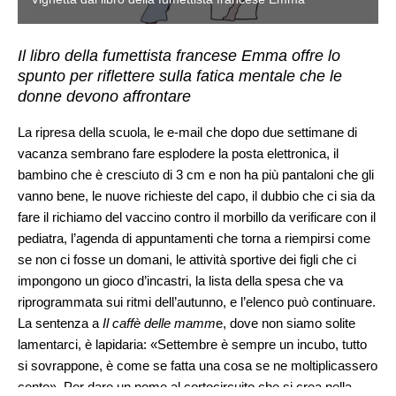
Il libro della fumettista francese Emma offre lo
spunto per riflettere sulla fatica mentale che le
donne devono affrontare
La ripresa della scuola, le e-mail che dopo due settimane di
vacanza sembrano fare esplodere la posta elettronica, il
bambino che è cresciuto di 3 cm e non ha più pantaloni che gli
vanno bene, le nuove richieste del capo, il dubbio che ci sia da
fare il richiamo del vaccino contro il morbillo da verificare con il
pediatra, l’agenda di appuntamenti che torna a riempirsi come
se non ci fosse un domani, le attività sportive dei figli che ci
impongono un gioco d’incastri, la lista della spesa che va
riprogrammata sui ritmi dell’autunno, e l’elenco può continuare.
La sentenza a
Il caffè delle mamm
e, dove non siamo solite
lamentarci, è lapidaria: «Settembre è sempre un incubo, tutto
si sovrappone, è come se fatta una cosa se ne moltiplicassero
cento». Per dare un nome al cortocircuito che si crea nella