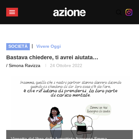
|
SOCIETÀ
Vivere Oggi
Bastava chiedere, ti avrei aiutata…
/ Simona Ravizza
24 Ottobre 2022
Vignetta dal libro della fumettista francese Emma