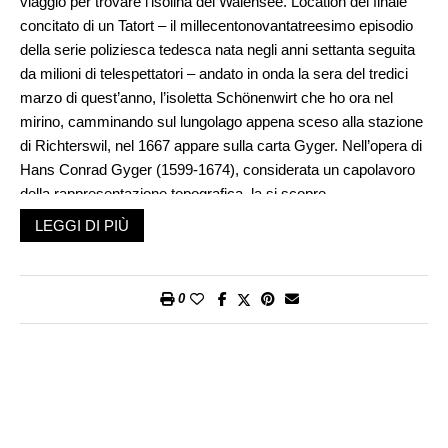
viaggio per trovare l’isolina del Walensee. Location del finale
concitato di un Tatort – il millecentonovantatreesimo episodio
della serie poliziesca tedesca nata negli anni settanta seguita
da milioni di telespettatori – andato in onda la sera del tredici
marzo di quest’anno, l’isoletta Schönenwirt che ho ora nel
mirino, camminando sul lungolago appena sceso alla stazione
di Richterswil, nel 1667 appare sulla carta Gyger. Nell’opera di
Hans Conrad Gyger (1599-1674), considerata un capolavoro
della rappresentazione topografica, la si scopre
sproporzionata, ovale, ombreggiata a modo e segnata come
LEGGI DI PIÙ
Schönen Weerd
. Per un attimo apparentemente olandese, in
realtà, per secoli è meglio nota come
Schönenwerd
: isola
(
Werd
) bella. Tranne qui a Richterswil, comune al quale
0
appartiene dal 1848, dove da sempre è conosciuta come
Schönenwirt. E a furia di chiamarla così, con questo toponimo
per metà oste (
Wirt
), l’isoletta che mi ritrovo adesso davanti, è
segnata anche sulle carte ufficiali, a partire dagli anni cinquanta
circa, come Schönenwirt.
Mi tuffo nel lago a fianco delle rotaie, oltre le quali, sulla collina,