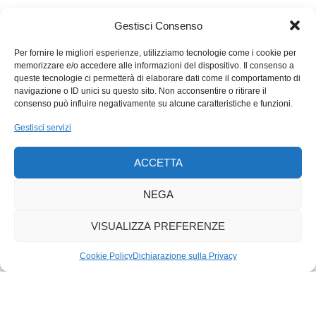
Entro in quello degli uomini: ragnatela con ragno, splendidi
ganci arrugginiti, finestra vista lago, scritte varie tra le quali una
Gestisci Consenso
inneggia a Ozzy Osbourne, un’altra vaneggia qualcosa
riguardo a un gruppo brasiliano di
death metal
formatosi nel
Per fornire le migliori esperienze, utilizziamo tecnologie come i cookie per
memorizzare e/o accedere alle informazioni del dispositivo. Il consenso a
1984 a Belo Horizonte. Sotto l’elogio dei Sepoltura, trovo poi
queste tecnologie ci permetterà di elaborare dati come il comportamento di
una litania di amici in penna biro blu: Kaspar, Jano, Thea, Basil,
navigazione o ID unici su questo sito. Non acconsentire o ritirare il
Corinne, Beat. Nello spogliatoio femminile ci sono alcune
consenso può influire negativamente su alcune caratteristiche e funzioni.
considerazioni su Andrej con un «hahaha» conclusivo,
Gestisci servizi
qualcosa su uno morto qui e la presenza dello spirito dell’isola.
Non resisto a fare ancora un bagno da questa parte, nell’acqua
ACCETTA
più caraibica. Più tardi, sotto l’ippocastano, per picnic,
pumpernickel spalmati di guacamole.
NEGA
VISUALIZZA PREFERENZE
Cookie Policy
Dichiarazione sulla Privacy