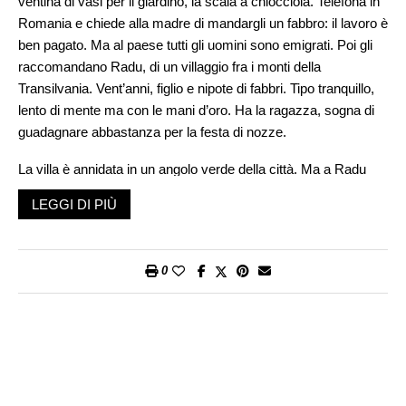
ventina di vasi per il giardino, la scala a chiocciola. Telefona in
Romania e chiede alla madre di mandargli un fabbro: il lavoro è
ben pagato. Ma al paese tutti gli uomini sono emigrati. Poi gli
raccomandano Radu, di un villaggio fra i monti della
Transilvania. Vent’anni, figlio e nipote di fabbri. Tipo tranquillo,
lento di mente ma con le mani d’oro. Ha la ragazza, sogna di
guadagnare abbastanza per la festa di nozze.
La villa è annidata in un angolo verde della città. Ma a Radu
Roma non piace. Troppo caos. Vasile vive come un italiano e
LEGGI DI PIÙ
maneggia pacchi di soldi in contanti: deve comprare i materiali
dai fornitori e il ferro costa caro. Radu sbalordisce. L’architetto
gli mostra il disegno per la scala a chiocciola di ventuno gradini
0
per la villa dell’attore. Vetro e ferro, poi da zincare. Radu se lo
rimira, incantato: anche a casa sua un giorno ci sarà una scala
così. Vasile ride. Sì, se sarà bravo, gli passerà altro lavoro.
Potrà venire in Italia due mesi all’anno, e per il resto vivere al
villaggio suo. Qui in Italia il fabbro è un re. Non se ne trovano.
Gli italiani non sanno più usare le mani.