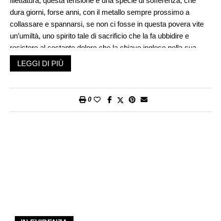
filettatura, questa tensione è una specie di sofferenza, che
dura giorni, forse anni, con il metallo sempre prossimo a
collassare e spannarsi, se non ci fosse in questa povera vite
un’umiltà, uno spirito tale di sacrificio che la fa ubbidire e
resistere al costante dolore che la chiave inglese nella sua
cieca forza le ha imposto. Vorrei liberare tutte le viti, allentarle
LEGGI DI PIÙ
un poco, poverette, in modo che convivano col loro dado in
un’amichevole stretta, di cui casomai siano entrambe
orgogliose.
0
E poi a volte sento in un appartamento vicino una sveglia
elettrica che suona e nessuno la spegne. E continua a
chiamare coi suoi bit-bit, bit-bit; lei non sa che sono tutti usciti,
non ha occhi né orecchie, però le hanno detto chiamami all’ora
tale, cioè l’hanno regolata su un’ora, e lei ha aspettato,
aspettato, tutta contenta, avrà avuto la sua soddisfazione per
essere stata considerata e capace, mentre una sedia o una
spazzola nessuno ci farebbe affidamento se dovesse essere
svegliato, invece la sveglia ha aspettato col suo ticchettio