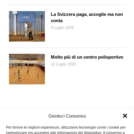
sconquasso sonoro e poi smettono, abbiano o non abbiano
svegliato qualcuno; sono come sentinelle, che fanno il grido,
La Svizzera paga, accoglie ma non
anche prolungato, e poi basta, per loro è chiusa. Invece la
conta
sveglietta elettrica è andata avanti, non si rassegnava, e io una
8 Luglio 2026
pena! una pena! non poterle dare soccorso, in questi casi
vorrei piangere per lei, per la sua solitudine, in un mondo che
non l’ascolta, perché è concepita anche per non disturbare
troppo, e magari lei crede di non avere abbastanza voce, si
Molto più di un centro polisportivo
sforza, ma non può di più, e a un certo punto è così disperata
22 Luglio 2026
che tace; e so che dodici ore dopo, se i suoi padroni sono
andati in ferie, torna a provare, e così due volte al giorno
chiama: «dove siete? dove siete?», niente, saranno tutti morti,
però spera sempre, non si rassegna, è un appuntamento con
la disperazione.
Ugualmente se resta la porta del frigo appena un po’ aperta e il
frigo non se ne accorge e lavora per fare freddo, ma niente!
Gestisci Consenso
non sa più cosa fare, se non ubbidire, ma è tutto invano, lavora
Per fornire le migliori esperienze, utilizziamo tecnologie come i cookie per
senza riposo, e se nessuno chiude lo sportello perché in casa
memorizzare e/o accedere alle informazioni del dispositivo. Il consenso a