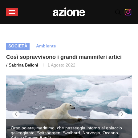
|
SOCIETÀ
Ambiente
Così sopravvivono i grandi mammiferi artici
/ Sabrina Belloni
1 Agosto 2022
Orso polare, marittimo, che passeggia intorno al ghiaccio
galleggiante, Spitsbergen, Svalbard, Norvegia, Oceano
Artico (Franco Banfi)