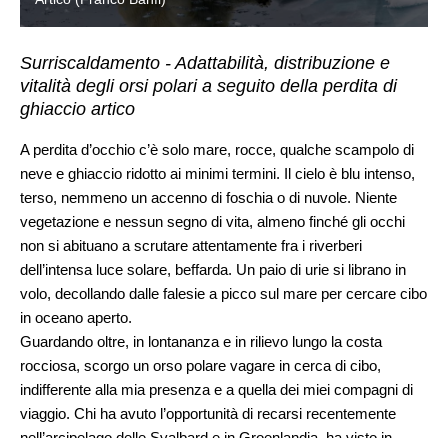
Surriscaldamento - Adattabilità, distribuzione e
vitalità degli orsi polari a seguito della perdita di
ghiaccio artico
A perdita d’occhio c’è solo mare, rocce, qualche scampolo di
neve e ghiaccio ridotto ai minimi termini. Il cielo è blu intenso,
terso, nemmeno un accenno di foschia o di nuvole. Niente
vegetazione e nessun segno di vita, almeno finché gli occhi
non si abituano a scrutare attentamente fra i riverberi
dell’intensa luce solare, beffarda. Un paio di urie si librano in
volo, decollando dalle falesie a picco sul mare per cercare cibo
in oceano aperto.
Guardando oltre, in lontananza e in rilievo lungo la costa
rocciosa, scorgo un orso polare vagare in cerca di cibo,
indifferente alla mia presenza e a quella dei miei compagni di
viaggio. Chi ha avuto l’opportunità di recarsi recentemente
nell’arcipelago delle Svalbard e in Groenlandia, ha visto in