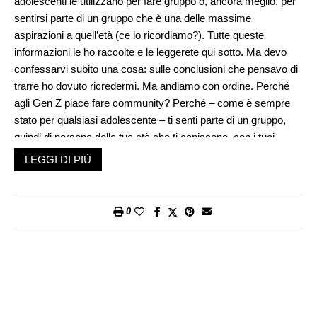
adolescenti le utilizzano per fare gruppo o, ancora meglio, per
sentirsi parte di un gruppo che è una delle massime
aspirazioni a quell’età (ce lo ricordiamo?). Tutte queste
informazioni le ho raccolte e le leggerete qui sotto. Ma devo
confessarvi subito una cosa: sulle conclusioni che pensavo di
trarre ho dovuto ricredermi. Ma andiamo con ordine. Perché
agli Gen Z piace fare community? Perché – come è sempre
stato per qualsiasi adolescente – ti senti parte di un gruppo,
quindi di persone della tua età che ti capiscono, con i tuoi
stessi interessi, e ti senti meno solo: è semplicemente bello
LEGGI DI PIÙ
condividere le tue passioni con qualcuno che le ha in comune
con te. Noi siamo stati Paninari dopotutto.
0
Nell’era dei social il desiderio di community trova piena
soddisfazione sulle piattaforme. Al di là della questione
dell’algoritmo di TiKTok che tende a riproporti gli argomenti che
ti interessano e dunque a creare una comunità e di cui più
volte abbiamo parlato anche a
Il caffè delle mamme
, gli
esempi di community virtuali sono molteplici. Sempre