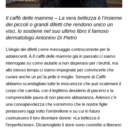
Il caffè delle mamme – La vera bellezza è l’insieme
dei piccoli o grandi difetti che rendono unico un
viso, lo sostiene nel suo ultimo libro il famoso
dermatologo Antonino Di Pietro
L’elogio dei difetti come messaggio controcorrente per le
adolescenti. A
Il caffè delle mamme
già in passato ci siamo
interrogate su come aiutarle a non disperarsi per i brufoli, ma
allo stesso tempo ci siamo impegnate per convincerle che
curare anche un po’ la pelle è meglio. Sempre al
Caffè
abbiamo scandagliato tutte le insicurezze che può scatenare il
corpo che cambia, con il legittimo desiderio di piacersi e la
comprensibile paura di non piacere abbastanza. Adesso c’è
una consapevolezza che vorremmo che le nostre figlie
portassero oggi sotto l’ombrellone e su cui in futuro
costruissero il loro diventare donne: «La bellezza è
l’imperfezione». Diciamoglielo lì dove sono costrette a liberarsi