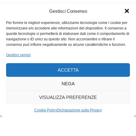
tutte le altre discipline della corsa e del salto.
Insomma, dati alla mano, la marcia trionfale delle donne verso
Gestisci Consenso
la parità nello sport è e sarà inarrestabile. A quando una
Champions League mista? Sono aperte le scommesse. In
Per fornire le migliori esperienze, utilizziamo tecnologie come i cookie per
memorizzare e/o accedere alle informazioni del dispositivo. Il consenso a
Ticino avanziamo molto a rilento. Nel calcio, il Lugano
queste tecnologie ci permetterà di elaborare dati come il comportamento di
femminile, a causa degli scarsi mezzi, dei fragili risultati e di un
navigazione o ID unici su questo sito. Non acconsentire o ritirare il
seguito ridottissimo, ha chiuso bottega a campionato in corso,
consenso può influire negativamente su alcune caratteristiche e funzioni.
nonostante le ragazze si fossero messe a disposizione per
Gestisci servizi
autofinanziarsi le trasferte. Gran brutta storia!
Nell’hockey su ghiaccio le
Ladies
bianconere, spesso vincenti,
ACCETTA
sono seguite da un pubblico che rappresenta il 5% di quello dei
loro colleghi uomini, meno vincenti rispetto ad alcune stagioni
NEGA
fa. Si vede che è una questione di mentalità. Non di successi.
VISUALIZZA PREFERENZE
Cookie Policy
Dichiarazione sulla Privacy