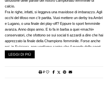
diffusione delle partite del nostro campionato femminile di
calcio.
Fra le righe, infatti, si leggeva una maxidose di imbarazzo. Agli
occhi del tifoso non c’è partita. Vuoi mettere un derby tra Ambrì
e Lugano, o una finale dei play-off? Eppure lo sport femminile
avanza. Anno dopo anno. E lo fa in barba a quei «machi»
conservatori, che sfottono se sui social ti azzardi a dire che hai
apprezzato la finale della Champions femminile. Forse anche
noi, in Svizzera, non vogliamo capire che il mondo dello sport
sta cambiando.
LEGGI DI PIÙ
E se, tutto sommato, in sport individuali come atletica leggera,
tennis e sci, la parità di genere, così come quella salariale, è
un concetto più o meno acquisito, sono proprio gli sport di
0
squadra a fungere da spartiacque. Almeno da noi, in Svizzera.
Nel 2019, l’ultima finale della Coppa del mondo femminile –
USA-Olanda – fu seguita sulle tribune da 57’920 spettatori.
Arbitra la signora Stéphanie Frappard. La stessa che ha
debuttato con autorevolezza e credibilità anche nella
Champions maschile, e che la FIFA ha convocato per la