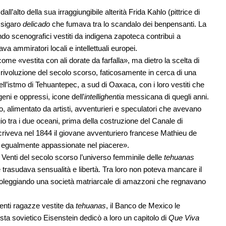
ll’alto della sua irraggiungibile alterità Frida Kahlo (pittrice di
 sigaro
delicado
che fumava tra lo scandalo dei benpensanti. La
o scenografici vestiti da indigena zapoteca contribuì a
a ammiratori locali e intellettuali europei.
ome «vestita con ali dorate da farfalla», ma dietro la scelta di
 rivoluzione del secolo scorso, faticosamente in cerca di una
dell’istmo di Tehuantepec, a sud di Oaxaca, con i loro vestiti che
ni e oppressi, icone dell’
intellighentia
messicana di quegli anni.
, alimentato da artisti, avventurieri e speculatori che avevano
io tra i due oceani, prima della costruzione del Canale di
criveva nel 1844 il giovane avventuriero francese Mathieu de
o egualmente appassionate nel piacere».
 Venti del secolo scorso l’universo femminile delle
tehuanas
che trasudava sensualità e libertà. Tra loro non poteva mancare il
avoleggiando una società matriarcale di amazzoni che regnavano
nti ragazze vestite da
tehuanas
, il Banco de Mexico le
ista sovietico Eisenstein dedicò a loro un capitolo di
Que Viva