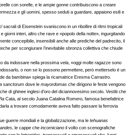
orelle con sorelle, e le ampie gonne contribuiscono a creare
ermezza e gli uomini, spesso seduti a guardare, appaiono esili e
acrali di Eisenstein svaniscono in un ribollire di ritmi tropicali
e giorni interi, altro che rave e «popolo della notte», ingurgitando
nte concepibile, insensibili anche alle prediche del padrecito, il
eche per scongiurare l’inevitabile sbronza collettiva che chiude
tito da indossare nella prossima
vela
, «oggi molte ragazze sono
indossarlo, o non se lo possono permettere, però metterselo è un
nde da bambina» spiega la ricamatrice Eresma Carrastro.
a sanctorum
dove le
mayordomas
che dirigono le feste vengono
che di ghinee inglesi d’oro del diciannovesimo secolo. Vestiti che
ña
Cata, al secolo Juana Catalina Romero, famosa benefattrice
andarla a trovare comodamente aveva fatto passare la ferrovia
due guerre mondiali e la globalizzazione, ma le
tehuanas
grandes
, le cappe che
incorniciano
il volto con scenografiche
ente con le Intrepidas, transessuali e omosessuali che, lungi