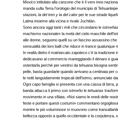
Mexico
intitolato alla canzone che è il vero inno nazion
manda sulla Terra l’orologio del municipio di Tehuantepec
stazioni,
la del tren y la del calor
per le sue strade lique
Latina insieme alla vicina e rivale Juchitàn.
Sono ancora oggi tanti i miti che circondano le
istmeña
machismo nazionale» la metà del cielo maschile dell’istmo
alle donne, seguono quelli su un fascino assassino che 
sensualità dei loro balli che riduce in trance qualunque 
In realtà dietro il matriarcato zapoteco c’è la tradizione
dedicavano al commercio maneggiando il denaro e guad
ostentarla perché per vestirsi da tehuana bisogna sentir
pelle, basta guardarle quando arrivano a centinaia per 
le notti languidamente tropicali dell’istmo, annunciate dai 
Ogni capo famiglia si presenta con una cassa di birra, p
banda attacca il primo
son istmeño
le
tehuanas
trasform
movimento in una sfilata. «Noi siamo le eredi delle nostr
feste e portare questi costumi» commentano orgogliosa
mentre le più voluminose si muovono come transatlantic
bellezza opposto a quello occidentale e la corpulenza, 