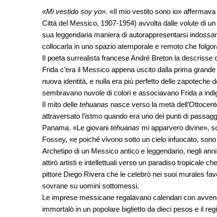
«
Mi vestido soy yo
». «Il mio vestito sono io» affermava da
Città del Messico, 1907-1954) avvolta dalle volute di un
sua leggendaria maniera di autorappresentarsi indossand
collocarla in uno spazio atemporale e remoto che folgorav
Il poeta surrealista francese André Breton la descrisse c
Frida c’era il Messico appena uscito dalla prima grande
nuova identità, e nulla era più perfetto delle zapoteche 
sembravano nuvole di colori e associavano Frida a indige
Il mito delle
tehuanas
nasce verso la metà dell’Ottocento
attraversato l’istmo quando era uno dei punti di passagg
Panama. «Le giovani
tehuanas
mi apparvero divine», s
Fossey, «e poiché vivono sotto un cielo infuocato, son
Archetipo di un Messico antico e leggendario, negli anni
attirò artisti e intellettuali verso un paradiso tropicale 
pittore Diego Rivera che le celebrò nei suoi murales f
sovrane su uomini sottomessi.
Le imprese messicane regalavano calendari con avvene
immortalò in un popolare biglietto da dieci pesos e il reg