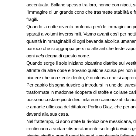
accentuata. Ballano spesso tra loro, nonne con nipoti, s
l’immagine di un grande cono che trasmette stabilità e f
fragili.
Quando la notte diventa profonda però le immagini un po’ s
sparati a volumi inverosimili. Vanno avanti così per notti 
quantità inimmaginabili di ogni bevanda alcolica umaname
parroco che si aggrappa persino alle antiche feste zapot
ogni
vela
degna di questo nome.
Quando sorge il sole iniziano bizantine diatribe sul ves
attratte da altre cose e trovano qualche scusa per non 
piacere che una sente dentro, è qualcosa che si appre
Per capirlo bisogna riuscire a introdursi in uno dei
sanct
trasformate in madonne ricoperte di stoffe e collane cari
possono costare più di diecimila euro canonizzati da
do
e amante ufficiosa del dittatore Porfirio Diaz, che per 
davanti alla sua casa.
Nel frattempo, ci sono state la rivoluzione messicana, 
continuano a sudare disperatamente sotto gli
huipiles 
pieghe simili a grandi raggi bianchi, convivendo felicem