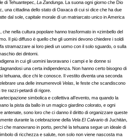
ale di Tehuantepec,
La Zandunga
. La suona ogni giorno che Dio
, una cittadina dello stato di Oaxaca di cui si dice che ha due
fatte dal sole, capitale morale di un matriarcato unico in America
s
, che nella cultura popolare hanno trasformato in «zimbello del
. Il più diffuso è quello che gli uomini devono chiedere i soldi
fa stramazzare ai loro piedi un uomo con il solo sguardo, o sulla
maschio dei dintorni.
 indigena in cui gli uomini lavoravano i campi e le donne si
agnandosi una certa indipendenza. Non hanno certo bisogno di
si tehuana, dice chi le conosce. Il vestito diventa una seconda
celebrare una delle innumerevoli
Velas
, le feste che scandiscono
tre razzi-petardi di rigore.
artecipazione simbolica e collettiva all’evento, ma quando la
ano la pista da ballo in un magico giardino colorato, e ogni
e antenate, sono loro che ci danno il diritto di organizzare queste
mente durante la celebrazione della
Vela
El Calvario
di Juchitàn,
i che manovrano in porto, perché la tehuana segue un ideale di
simbolo di ricchezza e salute, non solo non viene nascosta ma