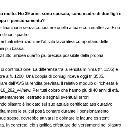
a molto. Ho 39 anni, sono sposata, sono madre di due figli e
dopo il pensionamento?
ne finanziaria senza conoscere quella attuale con esattezza. Fino
dizioni quadro.
tuali interruzioni nell’attività lavorativa comportano delle
aia più bassa.
itutto un’idea quanto più precisa possibile della propria
 di contribuzione. La differenza tra la rendita minima (fr. 1195) e
 a fr. 1200. Una coppia di coniugi riceve oggi fr. 3585. Il
re dall’AVS la rendita prevista. Il relativo modulo di richiesta è
318_282_v4/new. Per tutti coloro che hanno più di 40 anni di età,
 attentamente l’estratto e segnali eventuali errori.
ndo pilastro è indicato sul suo attuale certificato assicurativo
endita mensile su cui potrà contare durante il pensionamento.
sue spese, dovrebbe attivarsi e colmare le lacune esistenti
 In concreto, ciò significa effettuare dei versamenti nel pilastro