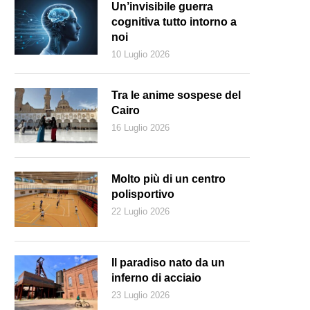
Un’invisibile guerra
cognitiva tutto intorno a
noi
10 Luglio 2026
Tra le anime sospese del
Cairo
16 Luglio 2026
Molto più di un centro
polisportivo
22 Luglio 2026
anificare in tempo la propria previdenza per una vecchiaia serena (Ke
Il paradiso nato da un
inferno di acciaio
23 Luglio 2026