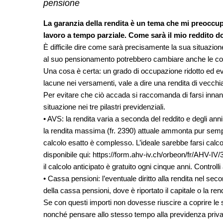
pensione
La garanzia della rendita è un tema che mi preoccup
lavoro a tempo parziale. Come sarà il mio reddito 
È difficile dire come sarà precisamente la sua situazio
al suo pensionamento potrebbero cambiare anche le con
Una cosa è certa: un grado di occupazione ridotto ed even
lacune nei versamenti, vale a dire una rendita di vecchi
Per evitare che ciò accada si raccomanda di farsi innanz
situazione nei tre pilastri previdenziali.
• AVS: la rendita varia a seconda del reddito e degli anni
la rendita massima (fr. 2390) attuale ammonta pur sempre
calcolo esatto è complesso. L’ideale sarebbe farsi calcola
disponibile qui: https://form.ahv-iv.ch/orbeon/fr/AHV-IV/
il calcolo anticipato è gratuito ogni cinque anni. Controlli
• Cassa pensioni: l’eventuale diritto alla rendita nel seco
della cassa pensioni, dove è riportato il capitale o la r
Se con questi importi non dovesse riuscire a coprire le 
nonché pensare allo stesso tempo alla previdenza privata.