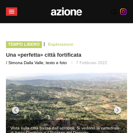
|
TEMPO LIBERO
Esplorazioni
Una «perfetta» città fortificata
/ Simona Dalla Valle, testo e foto
7 Febbraio 2022
Vista sulla città bassa dall’acropoli. Si vedono la cattedrale
di Agios Dimitrios e il Palazzo del Despota