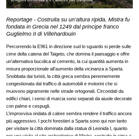
Reportage - Costruita su un’altura ripida, Mistra fu
fondata in Grecia nel 1249 dal principe franco
Guglielmo II di Villehardouin
Percorrendo la E961 in direzione sud lo sguardo si perde sulle
cime della catena del Taigeto, che domina il paesaggio e offre
un’alternativa bucolica al cemento, la cui quantità aumenta in
misura proporzionale all’aumento della vicinanza a Sparta.
Snobbata dai turisti, la città greca sembra perennemente
congestionata dal traffico di automobili e motorini che si
muovono pigramente nelle strade ortogonali. Circondati da
edifici chiari, i sensi di marcia sono separati da aiuole decorate
con palme e cespugli.
L’improvvisa ondata di calore sembra rendere il traffico ancora
più aggressivo. I pochi forestieri a Sparta sono qui non tanto
per visitare la città dominata dalla statua di Leonida I, quanto
per una visita al sito archeologico di Mistra, costruito in cima a