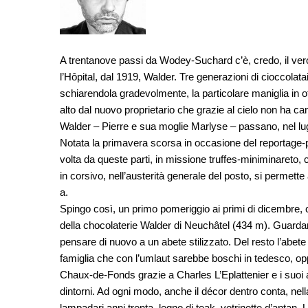
A trentanove passi da Wodey-Suchard c’è, credo, il vero
l’Hôpital, dal 1919, Walder. Tre generazioni di cioccolata
schiarendola gradevolmente, la particolare maniglia in
alto dal nuovo proprietario che grazie al cielo non ha cam
Walder – Pierre e sua moglie Marlyse – passano, nel lugl
Notata la primavera scorsa in occasione del reportage-
volta da queste parti, in missione truffes-miniminareto, 
in corsivo, nell’austerità generale del posto, si permette 
a.
Spingo così, un primo pomeriggio ai primi di dicembre, c
della chocolaterie Walder di Neuchâtel (434 m). Guardand
pensare di nuovo a un abete stilizzato. Del resto l’abete 
famiglia che con l’umlaut sarebbe boschi in tedesco, opp
Chaux-de-Fonds grazie a Charles L’Eplattenier e i suoi a
dintorni. Ad ogni modo, anche il décor dentro conta, nella
lampadari anni trenta, legno di teak, vetrinette d’antan. U