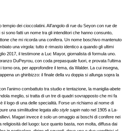
 tempio dei cioccolatini. All’angolo di rue du Seyon con rue de
i si sono fatti un nome tra gli intenditori che hanno consunto,
 ottone che mi ricorda una conifera. Un nome boschivo mantenuto
biato una virgola: tutto è rimasto identico a quando gli ultimi
io 2017, il testimone a Luc Mayor, giornalista di formula uno.
pranzo DuPeyrou, con coda prepasquale fuori, e provata l’ultima
ci torno ora, per approfondire il tema, da Walder. La cui insegna,
appena un ghiribizzo: il finale della vu doppia si allunga sopra la
on l’animo combattuto tra studio e tentazione, la maniglia-abete
ola meglio, si tratta di un tre di quadri sovrapposto che mi fa
è il logo di una delle specialità. Forse un richiamo al nome di
ure una similitudine legata allo
style sapin
nato nel 1905 a La-
llievi. Magari invece è solo un omaggio ai boschi di conifere nei
 religiosità del luogo: luce quanto basta, non molta, diffusa dai
na in particolare, dirige gli sguardi, dove una o due venditrici al