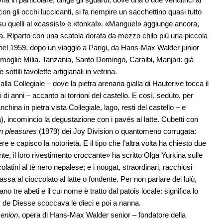
on gli occhi luccicanti, si fa riempire un sacchettino quasi tutto
a su quelli al «cassis!» e «tonka!». «Mangue!» aggiunge ancora,
uta. Riparto con una scatola dorata da mezzo chilo più una piccola
to nel 1959, dopo un viaggio a Parigi, da Hans-Max Walder junior
a moglie Milia. Tanzania, Santo Domingo, Caraibi, Manjari: già
sottili tavolette artigianali in vetrina.
alla Collegiale – dove la pietra arenaria gialla di Hauterive tocca il
 di anni – accanto ai torrioni del castello. E così, seduto, per
hina in pietra vista Collegiale, lago, resti del castello – e
a), incomincio la degustazione con i pavés al latte. Cubetti con
 pleasures
(1979) dei Joy Division o quantomeno corrugata:
e e capisco la notorietà. E il tipo che l’altra volta ha chiesto due
te, il loro rivestimento croccante» ha scritto Olga Yurkina sulle
tini al tè nero nepalese; e i nougat, straordinari, racchiusi
lassa al cioccolato al latte o fondente. Per non parlare dei lulù,
ano tre abeti e il cui nome è tratto dal patois locale: significa lo
r de Diesse scoccava le dieci e poi a nanna.
enion
, opera di Hans-Max Walder senior – fondatore della