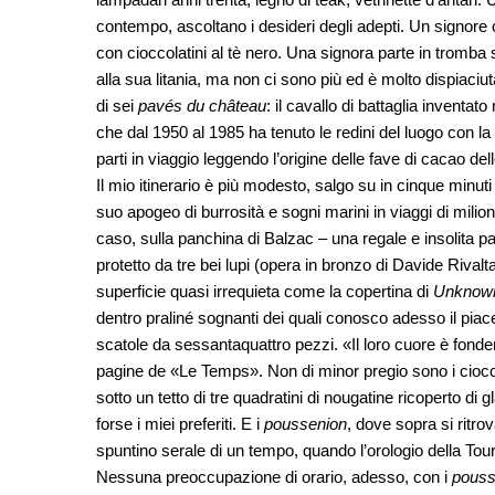
contempo, ascoltano i desideri degli adepti. Un signore c
con cioccolatini al tè nero. Una signora parte in tromb
alla sua litania, ma non ci sono più ed è molto dispiaci
di sei
pavés du château
: il cavallo di battaglia inventa
che dal 1950 al 1985 ha tenuto le redini del luogo con l
parti in viaggio leggendo l’origine delle fave di cacao delle 
Il mio itinerario è più modesto, salgo su in cinque minuti 
suo apogeo di burrosità e sogni marini in viaggi di milioni
caso, sulla panchina di Balzac – una regale e insolita panc
protetto da tre bei lupi (opera in bronzo di Davide Rivalt
superficie quasi irrequieta come la copertina di
Unknown
dentro praliné sognanti dei quali conosco adesso il piacer
scatole da sessantaquattro pezzi. «Il loro cuore è fonden
pagine de «Le Temps». Non di minor pregio sono i cioccola
sotto un tetto di tre quadratini di nougatine ricoperto di g
forse i miei preferiti. E i
poussenion
, dove sopra si ritrov
spuntino serale di un tempo, quando l’orologio della Tou
Nessuna preoccupazione di orario, adesso, con i
pouss