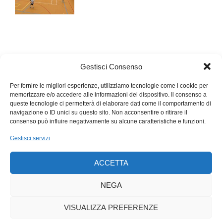
diventare amici. Ho sentito tanti padri dire: «Sono il miglior
amico di mio figlio», non ho mai sentito un ragazzo dire: «Sono
il miglior amico di mio padre». Anche quando si fanno le cose
insieme, la distanza verticale va conservata: a ognuno la sua
posizione, a ognuno la sua funzione.
Gestisci Consenso
Per fornire le migliori esperienze, utilizziamo tecnologie come i cookie per
memorizzare e/o accedere alle informazioni del dispositivo. Il consenso a
queste tecnologie ci permetterà di elaborare dati come il comportamento di
navigazione o ID unici su questo sito. Non acconsentire o ritirare il
consenso può influire negativamente su alcune caratteristiche e funzioni.
Gestisci servizi
ACCETTA
NEGA
VISUALIZZA PREFERENZE