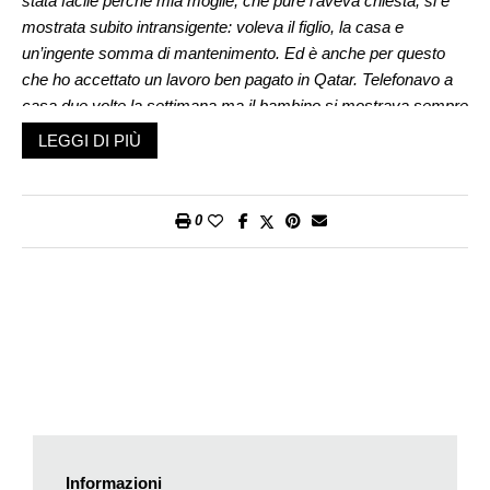
stata facile perché mia moglie, che pure l’aveva chiesta, si è
mostrata subito intransigente: voleva il figlio, la casa e
un’ingente somma di mantenimento. Ed è anche per questo
che ho accettato un lavoro ben pagato in Qatar. Telefonavo a
casa due volte la settimana ma il bambino si mostrava sempre
più insofferente e la nostra conversazione sempre più stentata.
LEGGI DI PIÙ
Mia moglie, dal canto suo, non faceva nulla per incoraggiare il
nostro rapporto e, quando tornavo, trovava mille pretesti per
intralciare i nostri incontri. Nonostante queste difficoltà, mi
0
considero un padre responsabile e, tornato in Svizzera, sto
cercando in ogni modo di recuperare il rapporto con mio figlio.
Penso che tra poco inizierà l’adolescenza e voglio esserci. Ma
come posso convincere mia moglie che non è per ripicca ma
per il bene del ragazzo che pretendo di essere accolto? Mi può
aiutare, la prego?/
Luca
Caro Luca,
prima di «pretendere» meglio chiedere e, se non troverà un
accordo amichevole, passare alla mediazione o alle vie
legali.In questo momento forse la cosa migliore è ch’io mi
Informazioni