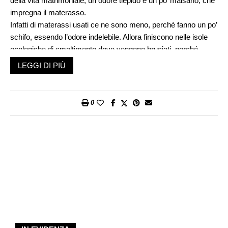
della vita matrimoniale, un odore tiepido e un po’ malsano, che
impregna il materasso.
Infatti di materassi usati ce ne sono meno, perché fanno un po’
schifo, essendo l’odore indelebile. Allora finiscono nelle isole
ecologiche di smaltimento dove vengono bruciati, perché
nessuno vorrebbe dormire nei liquidi organici di un’altra
LEGGI DI PIÙ
famiglia, coi suoi acari, le micro desquamazioni, le forfore.
Solo qualche barbone osa accucciarsi negli odori altrui, e
nasconde in un angolo buio un materasso di vecchia data e ci
0
dorme, fin che le autorità glielo permettono.
Poi ci sono i cassettoni, perché la camera matrimoniale è fatta
di letto, armadio e cassettone, in genere nello stesso stile, in
genere di legno finto, cioè segatura compressa e un sottile
rivestimento plastificato. In contiguità c’è il salotto, che vuol
dire divano con due poltrone e un tavolino basso coperto da un
vetro, e l’eventuale mobiletto bar, che però non è frequente,
essendo un lusso super extra se foderato di specchio e con
luce interna.
Si trovano a volte le bottiglie ancora sigillate di amaro, di