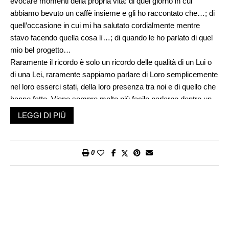
evocare momenti della propria vita: di quel giorno in cui
abbiamo bevuto un caffè insieme e gli ho raccontato che…; di
quell’occasione in cui mi ha salutato cordialmente mentre
stavo facendo quella cosa lì…; di quando le ho parlato di quel
mio bel progetto…
Raramente il ricordo è solo un ricordo delle qualità di un Lui o
di una Lei, raramente sappiamo parlare di Loro semplicemente
nel loro esserci stati, della loro presenza tra noi e di quello che
hanno fatto. Viene sempre molto più facile parlarne dentro un
racconto, spesso dettagliato, di noi stessi. Il fenomeno è ben
LEGGI DI PIÙ
visibile nei social ma questo non deve farci credere che sia
solo una questione di esibizione, di un bisogno di partecipare in
prima persona allo spettacolo della vita.
0
Rispetto all’attuale spirito del tempo che incoraggia a mettere
in scena la propria vita, rispetto al bisogno di raccontarla e di
esibirla per poter esistere, questi comportamenti hanno radici
ben più profonde. L’approccio autoreferenziale con cui oggi
entriamo in relazione con l’Altro può essere infatti considerato
solo un’ultima deriva di un’antica abitudine della ragione.