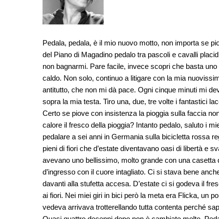
Pedala, pedala, è il mio nuovo motto, non importa se pio
del Piano di Magadino pedalo tra pascoli e cavalli placidi 
non bagnarmi. Pare facile, invece scopri che basta uno s
caldo. Non solo, continuo a litigare con la mia nuovissi
antitutto, che non mi dà pace. Ogni cinque minuti mi de
sopra la mia testa. Tiro una, due, tre volte i fantastici lacc
Certo se piove con insistenza la pioggia sulla faccia non
calore il fresco della pioggia? Intanto pedalo, saluto i 
pedalare a sei anni in Germania sulla bicicletta rossa re
pieni di fiori che d’estate diventavano oasi di libertà e 
avevano uno bellissimo, molto grande con una casetta d
d’ingresso con il cuore intagliato. Ci si stava bene anc
davanti alla stufetta accesa. D’estate ci si godeva il f
ai fiori. Nei miei giri in bici però la meta era Flicka, u
vedeva arrivava trotterellando tutta contenta perché sa
Quasi quattro decenni dopo non è cambiato molto. Pedala