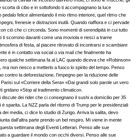
are scorta di cibo e in sottofondo ti accompagnano la luce
 pedalo felice alimentando il mio ritmo interiore, quel ritmo che
pegni, frenesie e distrazioni inutili. Quando riaffiora e ci pervade
con ciò che ci circonda. Sono momenti di serendipità in cui tutto
ati ti scorrono davanti come una moviola e riesci a trarne
mosfera di festa, al piacere ritrovato di incontrarsi e scambiare
te è in contatto via social o via mail che finalmente ha
Olivero qualche settimana fa al LAC quando diceva che «Robinson»
o, ma non riesco a metterlo a fuoco lo spirito del tempo. Penso
 contro la deforestazione, l’impegno per la riduzione delle
Parisi sul «Corriere della Sera» «Dai grandi solo parole un vero
ti gridano «Stop al tradimento climatico».
 Si discute dei rider che ci consegnano il sushi a domicilio per 35
è sparita. La NZZ parla del ritorno di Trump per le presidenziali
i media, ci dice lo studio di Zurigo. Arriva la salita, devo
iunta dall’altra parte prendo un bel respiro. Mi viene in mente
 questa settimana degli Eventi Letterari. Penso alle sue
gnato a guardare il mondo con occhi diversi. Penso alle sue