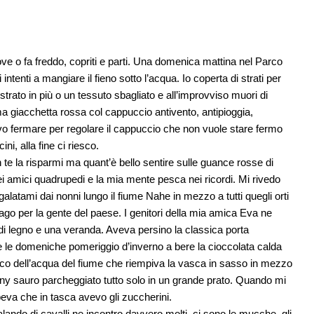
ve o fa freddo, copriti e parti. Una domenica mattina nel Parco
intenti a mangiare il fieno sotto l’acqua. Io coperta di strati per
trato in più o un tessuto sbagliato e all’improvviso muori di
ma giacchetta rossa col cappuccio antivento, antipioggia,
vo fermare per regolare il cappuccio che non vuole stare fermo
ini, alla fine ci riesco.
 te la risparmi ma quant’è bello sentire sulle guance rosse di
miei amici quadrupedi e la mia mente pesca nei ricordi. Mi rivedo
galatami dai nonni lungo il fiume Nahe in mezzo a tutti quegli orti
svago per la gente del paese. I genitori della mia amica Eva ne
i legno e una veranda. Aveva persino la classica porta
he le domeniche pomeriggio d’inverno a bere la cioccolata calda
resco dell’acqua del fiume che riempiva la vasca in sasso in mezzo
n pony sauro parcheggiato tutto solo in un grande prato. Quando mi
peva che in tasca avevo gli zuccherini.
ndo di cavalli ne incontro davvero molti, ci sono le mucche, gli