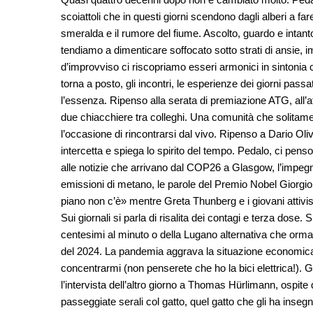
scoiattoli che in questi giorni scendono dagli alberi a f
smeralda e il rumore del fiume. Ascolto, guardo e intanto
tendiamo a dimenticare soffocato sotto strati di ansie, im
d’improvviso ci riscopriamo esseri armonici in sintonia 
torna a posto, gli incontri, le esperienze dei giorni pass
l’essenza. Ripenso alla serata di premiazione ATG, all’at
due chiacchiere tra colleghi. Una comunità che solitamen
l’occasione di rincontrarsi dal vivo. Ripenso a Dario 
intercetta e spiega lo spirito del tempo. Pedalo, ci pens
alle notizie che arrivano dal COP26 a Glasgow, l’impegno
emissioni di metano, le parole del Premio Nobel Giorgio 
piano non c’è» mentre Greta Thunberg e i giovani attivis
Sui giornali si parla di risalita dei contagi e terza dose.
centesimi al minuto o della Lugano alternativa che ormai 
del 2024. La pandemia aggrava la situazione economica de
concentrarmi (non penserete che ho la bici elettrica!). G
l’intervista dell’altro giorno a Thomas Hürlimann, ospite
passeggiate serali col gatto, quel gatto che gli ha inse