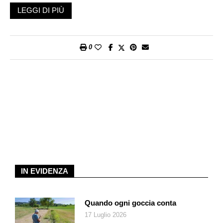
soluzione che permette loro anche di caricare tutto quello che
LEGGI DI PIÙ
vogliono: copertoni, capre, bombole del gas, masserizie, cibo.
Un vero assalto alla diligenza.
Si viaggia in compagnia e i vagoni merci, che altrimenti
0
resterebbero vuoti, diventano piccoli spiazzi di convivenza e
condivisione, durante un lungo viaggio caldo di giorno e freddo
di notte, quando il deserto fa sentire la sua escursione termica.
Non che cambi di molto la situazione per chi vuole viaggiare
nell’unico vagone passeggeri, posizionato verso la coda del
treno, pagando un biglietto di circa tre euro per l’intero viaggio.
Ci si affolla nell’unica porta che permette l’ingresso e una volta
dentro si scopre che il vagone non è altro che un contenitore
con panche di legno poste lungo le pareti. Non certo una prima
classe, ma neanche una terza. È solo un vecchio vagone
IN EVIDENZA
passeggeri.
C’è chi prende posto sulle panchine, chi si siede o sdraia per
terra. E ci si prepara per il viaggio sistemando le valigie da
Quando ogni goccia conta
usare come cuscini e le coperte per ripararsi dal freddo della
17 Luglio 2026
notte. Fornelli e pentole per cucinare qualcosa. Ci si guarda