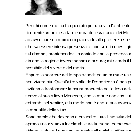
Per chi come me ha frequentato per una vita l’ambiente, 
ricorrente: «che cosa farete durante le vacanze dei Mor
ad avvicinare un momento piacevole alla presenza silenz
che sa essere intensa presenza, e non solo in questi gi
sul domani, mantenendoci in contatto con la presenza d
ciò che la ragione invece separa e misura; mi ricorda il l
possibile del vivere e del morire.
Eppure lo scorrere del tempo scandisce un prima e un do
non vivere più. Quest’altro volto dell’esperienza è ben p
invitano a trasformare la paura procurata dell’attesa de
scrive al suo allievo Meneceo, che la morte non costituis
entrambi nel sentire, e la morte non è che la sua assen
la mortalità della vita».
Sono parole che riescono a custodire tutta l’intensità d
aprono una distanza incolmabile tra la morte, come even
abitare la vita e il suo sentire.Anche gli stoici ci offro