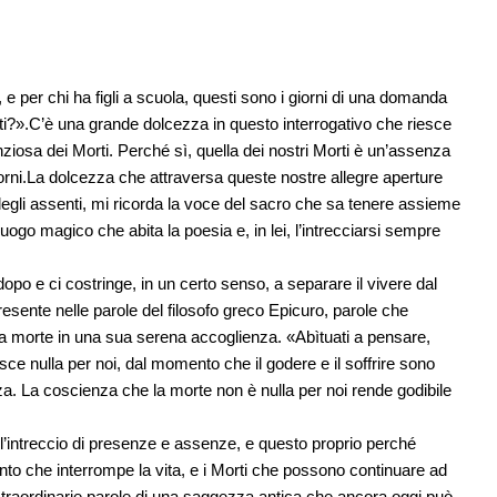
e per chi ha figli a scuola, questi sono i giorni di una domanda
ti?».C’è una grande dolcezza in questo interrogativo che riesce
iosa dei Morti. Perché sì, quella dei nostri Morti è un’assenza
orni.La dolcezza che attraversa queste nostre allegre aperture
egli assenti, mi ricorda la voce del sacro che sa tenere assieme
uogo magico che abita la poesia e, in lei, l’intrecciarsi sempre
po e ci costringe, in un certo senso, a separare il vivere dal
resente nelle parole del filosofo greco Epicuro, parole che
lla morte in una sua serena accoglienza. «Abìtuati a pensare,
ce nulla per noi, dal momento che il godere e il soffrire sono
za. La coscienza che la morte non è nulla per noi rende godibile
ell’intreccio di presenze e assenze, e questo proprio perché
to che interrompe la vita, e i Morti che possono continuare ad
no straordinarie parole di una saggezza antica che ancora oggi può