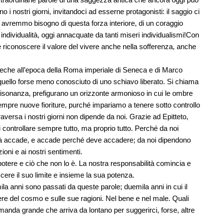
i nostri giorni, invitandoci ad esserne protagonisti: il saggio ci
nto avremmo bisogno di questa forza interiore, di un coraggio
 individualità, oggi annacquate da tanti miseri individualismi!Con
e riconoscere il valore del vivere anche nella sofferenza, anche
 greche all’epoca della Roma imperiale di Seneca e di Marco
 quello forse meno conosciuto di uno schiavo liberato. Si chiama
 risonanza, prefigurano un orizzonte armonioso in cui le ombre
empre nuove fioriture, purché impariamo a tenere sotto controllo
aversa i nostri giorni non dipende da noi. Grazie ad Epitteto,
 controllare sempre tutto, ma proprio tutto. Perché da noi
ltà accade, e accade perché deve accadere; da noi dipendono
ioni e ai nostri sentimenti.
potere e ciò che non lo è. La nostra responsabilità comincia e
cere il suo limite e insieme la sua potenza.
 anni sono passati da queste parole; duemila anni in cui il
ere del cosmo e sulle sue ragioni. Nel bene e nel male. Quali
nda grande che arriva da lontano per suggerirci, forse, altre