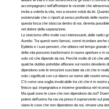
accompagnarci nell’affrontare le vicende che attraversano 
invita a volerla la vita, non a essere voluti da lei. Qua
esistenziale che ci riporti al senso profondo delle nostre
questa forza che sboccia dentro di noi, diventa possibil
nel dolore della separazione.
Lo stoicismo offre molte voci interessanti, dalle radici
Aurelio. Tra questi nomi famosi, vorrei ricordare anche
Epitteto e i suoi pensieri, che ebbero nel tempo grande
della vita possono trasformarsi in nuove aperture e in s
solo ciò che dipende da noi. Perché molto di ciò che attr
qualche dubbio potrebbe affiorare sul nostro desiderio di
dipendono solo le emozioni suscitate da ciò che in rea
solo i significati con cui diamo un nome alle nostre emoz
C’è come una soglia invalicabile tra ciò che è in nostro 
finisce qui: impegnativa e insieme grandiosa nel riconos
Ma quali sono le cose che non dipendono da noi? Duemila
potere dell’uomo ha via via preso il sopravvento sul pot
siano le cose che non dipendono da noi, rimane una doma