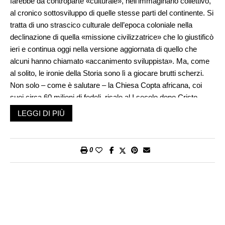
farebbe da controparte «culturale», nell’immaginario collettivo,
al cronico sottosviluppo di quelle stesse parti del continente. Si
tratta di uno strascico culturale dell’epoca coloniale nella
declinazione di quella «missione civilizzatrice» che lo giustificò
ieri e continua oggi nella versione aggiornata di quello che
alcuni hanno chiamato «accanimento sviluppista». Ma, come
al solito, le ironie della Storia sono lì a giocare brutti scherzi.
Non solo – come è salutare – la Chiesa Copta africana, coi
suoi circa 60 milioni di fedeli, risale al I secolo dopo Cristo
essendo fondata sulla predicazione di Marco ai tempi di
LEGGI DI PIÙ
Nerone, ma è sopravvissuta all’islamizzazione laddove l’intera
fascia del Maghreb di cultura romano-bizantina fu convertita –
in un modo o nell’altro – nel giro di poco più di cinquant’anni
0
dopo ben sette secoli di cristianizzazione. Se a questo si
aggiunge il fatto che le ultime sacche di resistenza del
cosiddetto paganesimo in Europa durarono nella Prussia di
lingua baltica fino al XVII secolo (la Lituania essendo divenuta
nominalmente cristiana solo nelle prime decadi del XV secolo),
allora ci accorgiamo di quanto errata sia la vulgata che