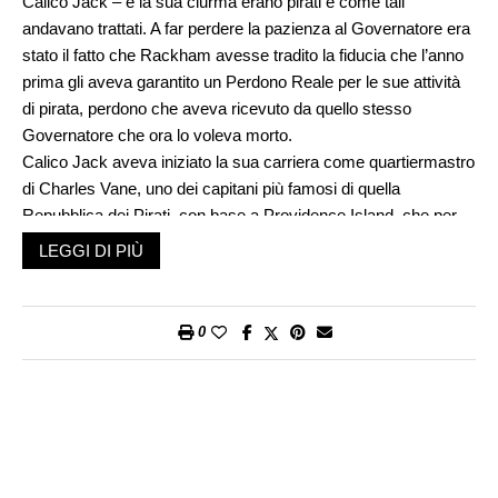
Calico Jack – e la sua ciurma erano pirati e come tali
andavano trattati. A far perdere la pazienza al Governatore era
stato il fatto che Rackham avesse tradito la fiducia che l’anno
prima gli aveva garantito un Perdono Reale per le sue attività
di pirata, perdono che aveva ricevuto da quello stesso
Governatore che ora lo voleva morto.
Calico Jack aveva iniziato la sua carriera come quartiermastro
di Charles Vane, uno dei capitani più famosi di quella
Repubblica dei Pirati, con base a Providence Island, che per
almeno undici anni rappresentò la spina nel fianco della
LEGGI DI PIÙ
navigazione in quella parte del mondo. Nel 1718, a bordo del
brigantino Ranger, Vane si era spinto fino a New York dove il
bottino era stato ghiotto e pure facile. Almeno fino a quando il
0
Ranger andò a sbattere in una fregata francese il doppio del
suo tonnellaggio. Vane comandò di darsela a gambe.
Rackham, al contrario, si oppose aizzando la ciurma ad
abbordare i francesi certi di un ricco bottino e di una nave che
sarebbe stata invincibile. Hip-hip hurrah per l’intrepido
quartiermastro: dei novantuno pirati a bordo solo quindici si