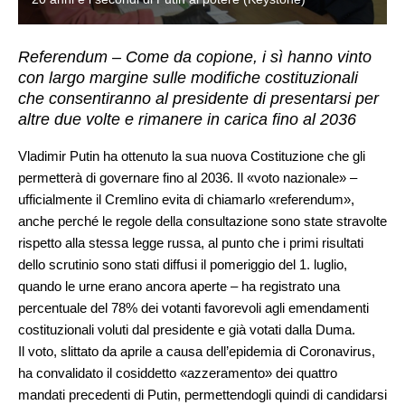
Referendum – Come da copione, i sì hanno vinto
con largo margine sulle modifiche costituzionali
che consentiranno al presidente di presentarsi per
altre due volte e rimanere in carica fino al 2036
Vladimir Putin ha ottenuto la sua nuova Costituzione che gli
permetterà di governare fino al 2036. Il «voto nazionale» –
ufficialmente il Cremlino evita di chiamarlo «referendum»,
anche perché le regole della consultazione sono state stravolte
rispetto alla stessa legge russa, al punto che i primi risultati
dello scrutinio sono stati diffusi il pomeriggio del 1. luglio,
quando le urne erano ancora aperte – ha registrato una
percentuale del 78% dei votanti favorevoli agli emendamenti
costituzionali voluti dal presidente e già votati dalla Duma.
Il voto, slittato da aprile a causa dell’epidemia di Coronavirus,
ha convalidato il cosiddetto «azzeramento» dei quattro
mandati precedenti di Putin, permettendogli quindi di candidarsi