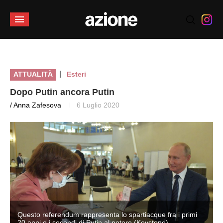
|
ATTUALITÀ
Esteri
Dopo Putin ancora Putin
/ Anna Zafesova
6 Luglio 2020
Questo referendum rappresenta lo spartiacque fra i primi
20 anni e i secondi di Putin al potere (Keystone)