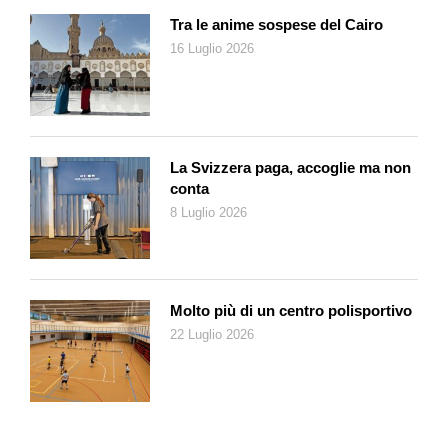
eccentrico gruppo di
compagni
, spinti dalla curiosità e dalla
Tra le anime sospese del Cairo
passione per il cammino. Gestita da un direttivo di ex studenti
16 Luglio 2026
e appassionati, FuoriVia mantiene il legame con lo Iuav che
riconosce crediti formativi agli studenti che si uniscono
all’impresa.
«In questi anni abbiamo fatto un lavoro di esplorazione
importante», afferma Giulia Motta Zanin, co-fondatrice e
La Svizzera paga, accoglie ma non
presidente di FuoriVia pianificatrice territoriale attualmente
conta
ricercatrice al Politecnico di Bari. «Siamo entrati in contatto
8 Luglio 2026
con numerosi studiosi dell’antica Via Egnatia, con cui abbiamo
condiviso dati raccolti e informazioni. Abbiamo attraversato i
confini di quattro Stati: confini non facili a causa di ferite
diplomatiche non ancora del tutto risanate. Abbiamo visto
Molto più di un centro polisportivo
culture mescolarsi ed evolversi passo dopo passo. Bellezze
22 Luglio 2026
naturalistiche, ma anche poli industriali, laghi inquinati;
coltivazioni di tabacco, cotone, riso, viti, ulivi, girasoli: un
grande patchwork che nell’ultimo tratto, era asfalto e cemento:
Istanbul, città infinita. Il nostro passaggio ha creato sinergie tra
enti locali, che finalmente vedevano il proprio territorio come