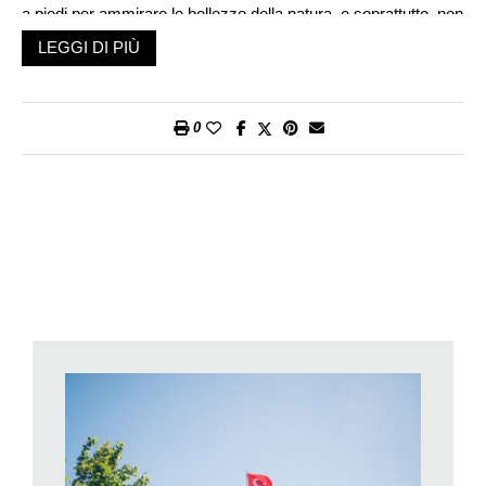
a piedi per ammirare le bellezze della natura, e soprattutto, non
tutti hanno il fisico, la preparazione, o anche solo la voglia di
LEGGI DI PIÙ
stambeccare
fra i monti alla ricerca di una stella alpina.
«Grazie a Dio» esistono i Cammini. Già perché è la fede che
ha fatto fare il primo passo ai pellegrini fautori dei principali
0
cammini europei. Il Cammino di Santiago (347’578 pellegrini
nel 2019) e la Via Francigena (circa 40mila pellegrini/anno sulla
Canterbury-Roma che taglia da nord a sud la Svizzera
Romanda), offrono ormai da anni un modo più autonomo di
camminare, più abbordabile anche per chi indossa le scarpe
da trekking solo una volta l’anno, o addirittura, per chi, come
un vero pellegrino, affronta le proprie vesciche a cavallo di
sandali alla moda.
Anno dopo anno, questo modo sano e responsabile di
viaggiare si è sviluppato esponenzialmente, contando su una
moltiplicazione di pubblico e di proposte volute da
amministrazioni ed enti turistici locali che hanno iniziato a
credere fortemente in questo
nuovo
modo di viaggiare, che, di
fatto, per molti borghi nascosti, lontani dalle grandi direttrici