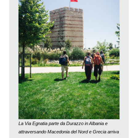
stradali, rappresenta l’unica possibilità di aprirsi al mondo. E
oggi come oggi, vien da credere che possa essere davvero
una delle svolte più importanti per il turismo del dopo
lockdown.
Un report 2019 di
Terre di Mezzo
(
www.percorsiditerre.it
),
analizza le motivazioni che fanno preferire vesciche e strada a
mojito e piscina. Metà dei viaggiatori cammina per trekking
(52%) e per vivere la natura (50%), seguono quelli che
vogliono scoprire il territorio (46%) e quelli che li percorrono per
amore della cultura (40%). Solo un quarto degli intervistati
sono veri «pellegrini» (25%). Ma il camminare è anche
un’esperienza personale (1,5%), di crescita e meditazione, o,
al contrario, un bel modo per conoscere gente (2,5%): del
resto, non sono poche le coppie che si formano in cammino.
Camminando s’impara. Lo sapeva Aristotele con le sue lezioni
peripatetiche e lo riscoprono nel 2013 in Norvegia teorizzando
La Via Egnatia parte da Durazzo in Albania e
il
walkshop
(Wickson F. et al.,
The Walkshop Approach to
attraversando Macedonia del Nord e Grecia arriva
Science and Technology Ethics
, Springer 2014), traducibile