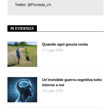
Twitter: @Ficedula_ch
per il mondo agricolo, grazie alla loro atavica funzione
insetticida».
Il presidente di Ficedula ci racconta che l’inverno è una
stagione ideale per osservare gli uccelli, per attirarli attorno a
IN EVIDENZA
noi, per aiutarli quando è necessario e per porsi anche delle
domande sulla loro provenienza: «Nei giardini autunnali
ticinesi, a dipendenza dell’altitudine, possiamo contare una
Quando ogni goccia conta
trentina di specie, alcune delle quali frequentano comunemente
17 Luglio 2026
le mangiatoie. Questi sono punti privilegiati per imparare a
riconoscere le specie e importanti per la ricerca invernale».
Così scopriamo che, certamente, il più facile da osservare è il
pettirosso, regolare ospite invernale proveniente dalle regioni
baltiche: «Molto territoriale, esso è spesso impegnato in
Un’invisibile guerra cognitiva tutto
battaglie per la difesa del suo territorio da altri individui della
intorno a noi
stessa specie. Le cince la fanno da padrone, sia la cinciallegra
10 Luglio 2026
che la cincia mora e la cinciarella. Mentre ospiti più discreti
sono la cincia bigia, la bellissima cincia dal ciuffo e, nel
Sopraceneri, anche la cincia alpestre. Talvolta le cince