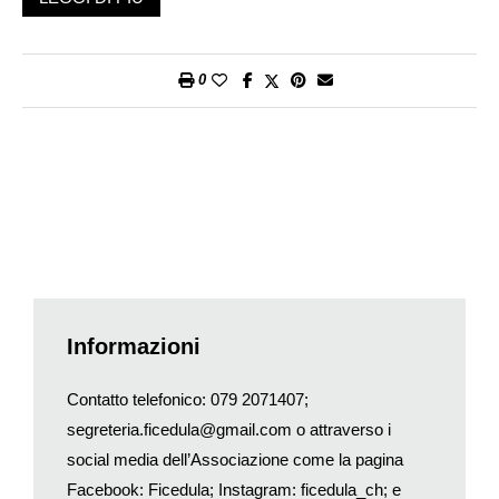
in modo modesto e la tradizione racconta che utilizzasse per
sé un terzo di quanto riuscisse a coltivare o a raccogliere, un
altro terzo lo donasse ai poveri e il rimanente lo offrisse agli
0
uccelli». Questa è la ragione per la quale sant’Orso viene
spesso raffigurato con un merlo sulla spalla ed è considerato il
vero primo protettore degli uccelli che la storia ci ricorda.
Lardelli ci porta in epoche più recenti quando ci spiega che «la
pratica di nutrire gli uccelli in inverno si è molto diffusa nel
mondo anglosassone e oggi non c’è famiglia nel Regno Unito
che non abbia una mangiatoia invernale per gli uccelli. Non è
un caso che in Inghilterra si contino oltre duecentomila
birdwatcher
accaniti». Consuetudine, quella di osservare gli
uccelli, che anche in Ticino sta prendendo sempre più piede.
Informazioni
Gli uccelli, di fatto, sono facili da osservare mettendo in atto
qualche stratagemma e sono pure un ottimo indicatore di
Contatto telefonico: 079 2071407;
biodiversità, essendo loro stessi elementi di connessione fra le
segreteria.ficedula@gmail.com o attraverso i
vaste aree del pianeta. Lardelli ci ricorda le loro virtù:
social media dell’Associazione come la pagina
«Scandiscono l’orologio stagionale con il loro arrivo e la loro
Facebook: Ficedula; Instagram: ficedula_ch; e
partenza. Le rondini sono da sempre specie sacre, soprattutto