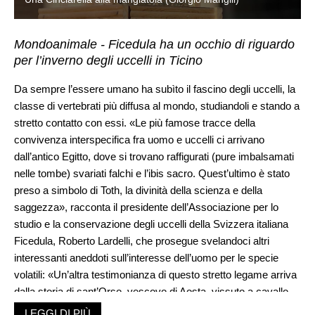
Mondoanimale - Ficedula ha un occhio di riguardo
per l’inverno degli uccelli in Ticino
Da sempre l’essere umano ha subìto il fascino degli uccelli, la
classe di vertebrati più diffusa al mondo, studiandoli e stando a
stretto contatto con essi. «Le più famose tracce della
convivenza interspecifica fra uomo e uccelli ci arrivano
dall’antico Egitto, dove si trovano raffigurati (pure imbalsamati
nelle tombe) svariati falchi e l’ibis sacro. Quest’ultimo è stato
preso a simbolo di Toth, la divinità della scienza e della
saggezza», racconta il presidente dell’Associazione per lo
studio e la conservazione degli uccelli della Svizzera italiana
Ficedula, Roberto Lardelli, che prosegue svelandoci altri
interessanti aneddoti sull’interesse dell’uomo per le specie
volatili: «Un’altra testimonianza di questo stretto legame arriva
dalla storia di sant’Orso, vescovo di Aosta, vissuto a cavallo
tra il V e il VI secolo. Uomo di umili origini irlandesi, egli viveva
LEGGI DI PIÙ