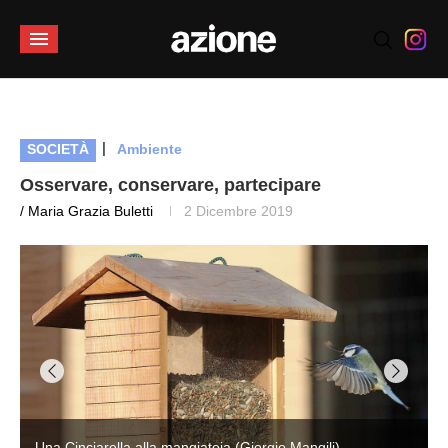
|
SOCIETÀ
Ambiente
Osservare, conservare, partecipare
/ Maria Grazia Buletti
2 Dicembre 2019
Una Cinciarella alla mangiatoia (Giorgio Mangili)