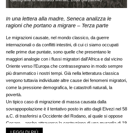
In una lettera alla madre, Seneca analizza le
ragioni che portano a migrare – Terza parte
Le migrazioni causate, nel mondo classico, da guerre
internazionali o da conflitti intestini, di cui ci siamo occupati
nelle prime due puntate, sono quelle che presentano le
maggiori analogie con i flussi migratori dall’Africa e dal vicino
Oriente verso l’Europa che contrassegnano in modo sempre
più drammatico i nostri tempi. Già nella letteratura classica
vengono tuttavia individuate altre cause dei fenomeni migratori,
come la pressione demografica, le catastrofi naturali, la
povertà.
Un tipico caso di migrazione di massa causata dalla
sovrappopolazione è il tentativo posto in atto dagli Elvezi nel 58
a.C. di trasferirsi a Occidente del Rodano, al quale si oppose
Cesare – anche attraverso la costruzione di una muraglia di 19
miglia dal lago Lemano al monte Giura (Cesare,
La guerra
LEGGI DI PIÙ