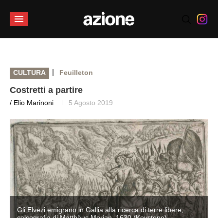
|
CULTURA
Feuilleton
Costretti a partire
/ Elio Marinoni
5 Agosto 2019
Gli Elvezi emigrano in Gallia alla ricerca di terre libere;
calcografia di Matthäus Merian, 1630 (Keystone)