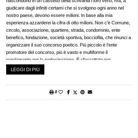
nascondono in un cassetto della scrivania i loro versi, ma, a
giudicare dagli infiniti certami che si svolgono ogni anno nel
nostro paese, devono essere milioni. In base alla mia
esperienza azzarderei la cifra di otto milioni. Non c’è Comune,
circolo, associazione, quartiere, strada, condominio, ente
benefico, fondazione, società sportiva, bocciofila, che rinunci a
organizzare il suo concorso poetico. Più piccolo è l’ente
promotore del concorso, più è vasto e multiforme il
regolamento per la partecipazione. È sfaccettato per
consentire a ogni categoria di partecipare. La divisione passa
LEGGI DI PIÙ
per fasce di età, corrispondenti ai cicli scolastici: asili nido,
scuole materne, elementari, medie inferiori, medie superiori,
università, dottorato. Nei concorsi legati alle professioni
0
primeggiano i medici (Umberto Veronesi era fiero di
proclamarsi poeta), seguono gli avvocati, i commercialisti, i
giudici, i cancellieri di tribunale, gli insegnanti di ogni ordine e
grado, i presidi delle scuole, i custodi dei musei, gli stilisti, i
pubblicitari, i bancari, gli addetti alle onoranze funebri, i
giornalisti. (Per caso esiste un concorso per i soci della