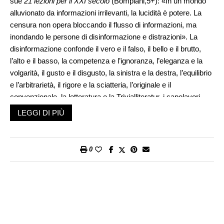
sue
21 lezioni per il XXI secolo
(Bompiani,5+): «In un mondo
alluvionato da informazioni irrilevanti, la lucidità è potere. La
censura non opera bloccando il flusso di informazioni, ma
inondando le persone di disinformazione e distrazioni». La
disinformazione confonde il vero e il falso, il bello e il brutto,
l’alto e il basso, la competenza e l’ignoranza, l’eleganza e la
volgarità, il gusto e il disgusto, la sinistra e la destra, l’equilibrio
e l’arbitrarietà, il rigore e la sciatteria, l’originale e il
convenzionale, la letteratura e la Trivialliteratur, i capolavori
dell’arte e le opere commerciali.
LEGGI DI PIÙ
«Grande è il disordine sotto il cielo» scrive Gino Roncaglia nel
suo nuovo saggio
L’età della frammentazione
(Laterza, 5+),
dove ci si chiede se le nuove generazioni riusciranno, come le
0
precedenti, a costruire una loro «età delle cattedrali», fatta di
contenuti complessi. E in che modo la scuola e la lettura
possano aiutare questo sviluppo. Se tutto contribuisce a
distrarci, la scuola dovrebbe aiutare i giovani a correggere la
tendenza alla dispersione e guidarli nell’enorme quantità di
risorse disponibili in rete. Selezionare è il verbo chiave,