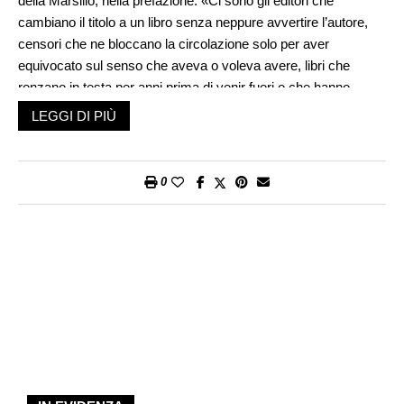
della Marsilio, nella prefazione: «Ci sono gli editori che
cambiano il titolo a un libro senza neppure avvertire l’autore,
censori che ne bloccano la circolazione solo per aver
equivocato sul senso che aveva o voleva avere, libri che
ronzano in testa per anni prima di venir fuori o che hanno
bisogno di un’autentica levatrice, libri che suscitano subito
LEGGI DI PIÙ
calorosi entusiasmi e altri che incontrano durature
incomprensioni, e poi ci son libri che nascono in serie già
raccolti in collane e altri che vagano solitari e forse un po’
0
unici».
Prendiamo un libro come
Viva Caporetto!
, un saggio narrativo
di quel mattoide di Curzio Malaparte che raccontava la
sconfitta come fosse una specie di insurrezione popolare, sul
tipo della rivoluzione russa, fallita per l’incapacità dei generali. Il
libro esce all’inizio del 1921 per la Tipografia Martini di Prato. Il
titolo, per chi aveva giustamente vissuto Caporetto come una
disfatta, desta scandalo. Per di più l’autore si firma con il suo
vero nome: Kurt Erich Suckert. Nome tedesco, dunque nome
del nemico. L’autore si inventa un testo pubblicitario