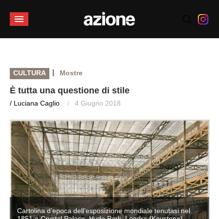
|
CULTURA
Mostre
È tutta una questione di stile
/ Luciana Caglio
4 Giugno 2018
Cartolina d’epoca dell’esposizione mondiale tenutasi nel
1851 a Crystal Palace, Hyde Park, Londra (Keystone)