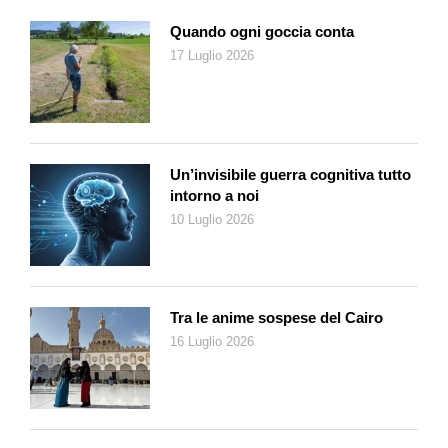
Grammatica dell’ornamento
, guida all’estetica, che propone
esempi appartenenti a ogni epoca e cultura. Ciò che, del resto,
Quando ogni goccia conta
caratterizza la creatività nella seconda metà dell’800, in bilico
17 Luglio 2026
fra sviluppo tecnico e rielaborazione di elementi del passato.
Evidenti, nelle costruzioni di quei decenni, i richiami ai templi
dell’antica Grecia, alle guglie delle cattedrali gotiche, alle
facciate rinascimentali. Mentre, in pittura, nelle arti applicate,
tessitura, ceramica e arredamento, si avvertono gli influssi del
Un’invisibile guerra cognitiva tutto
intorno a noi
Giappone e dell’Oriente in generale, luoghi resi accessibili
10 Luglio 2026
dall’apertura del canale di Suez, nel 1871.
Ora questa molteplicità di stimoli si rivela anche rischiosa.
«Peccati contro il buon gusto» aveva scritto il «Times», a
proposito di molte cose viste al «Crystal Palace». «Un mix
Tra le anime sospese del Cairo
confuso di cianfrusaglie», dichiarava, a sua volta, di ritorno da
Londra, l’architetto e storico dell’arte Gottfried Semper, (tra
16 Luglio 2026
altro progettista del Politecnico di Zurigo, portato a termine nel
1864).
Si fa quindi impellente la necessità di trovare una sintesi. In
altre parole: associare arti e mestieri, portare l’artigianato a un