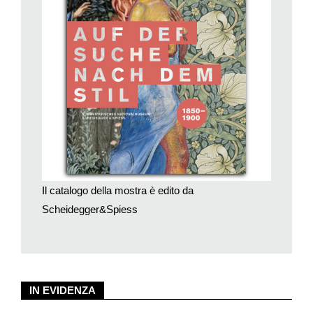
profilo architettonico.
Oggi, sottoposto all’esame multidisciplinare, che accomuna
storici, critici d’arte, tecnici, urbanisti, questo periodo viene
ricondotto al cosiddetto «moderno», di cui sarebbe il
precursore. Non si tratta di uno stile unitario, che fa capo a
regole precise, bensì, come dice il titolo della mostra, di uno
stile «in fieri», che si esprime in tanti modi, abbracciando opere
d’architettura, dipinti, vasellame, mobilio, tessuti. E tutto ciò in
un clima di libertà e di scambi che prelude l’avvento del
turismo, dell’esotismo e del multiculturalismo.
Non a caso, la nascita del moderno si fa coincidere con
Il catalogo della mostra è edito da
l’esposizione mondiale di Londra, nel 1851: il «Crystal Palace»,
Scheidegger&Spiess
costruzione avveniristica, di vetro e metallo, visitata da 6
milioni di persone, un primato per l’epoca e un indizio della
curiosità per l’inedito e l’esotico.
Progettista Henry Cole, animato da intenti d’ordine sociale e
morale, e responsabile dei lavori, l’architetto Owen Jones,
IN EVIDENZA
tipica figura di romantico giramondo, e autore di una