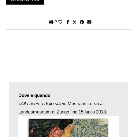
(il termine tecnologia era di là da venire), già allora ammirata e
deprecata.
Soprattutto, cambiavano la fisionomia, le dimensioni e i
0
contenuti dei luoghi dove si abitava e si lavorava. Il quadro di
vita, insomma. Simbolo del passaggio dall’era rurale all’era
industriale, nasce allora la metropoli: destinata ad accogliere
l’esodo dalle campagne del futuro proletariato e, in pari tempo,
a soddisfare visibilmente le ambizioni culturali e sociali di
un’intraprendente borghesia. Ed è questo spirito di
lungimiranza e concretezza a lasciare un’impronta
inconfondibile nelle grandi capitali, Londra, Parigi, Vienna,
Madrid, ma anche in centri minori, Zurigo, Winterthur, Dresda o
Bilbao. Sia l’edilizia pubblica, con scuole, teatri, biblioteche,
Dove e quando
stazioni, e poi viali, piazze, parchi, sia l’edilizia privata, con
«
Alla ricerca dello stile
». Mostra in corso al
grandi empori, negozi, ristoranti, cinema, palestre
Landesmuseum di Zurigo fino 15 luglio 2018.
compongono un nuovo modello di città, per certi versi
omologata. Ne sono tipici esempi i Teatri dell’Opera, simili da
Parigi a Vienna a Praga e i grandi Musei, dal British di Londra
al Metropolitan di New York, costruzioni persino ibride, dal