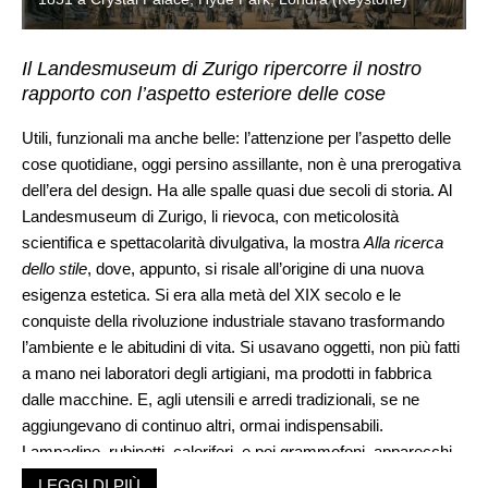
Il Landesmuseum di Zurigo ripercorre il nostro
rapporto con l’aspetto esteriore delle cose
Utili, funzionali ma anche belle: l’attenzione per l’aspetto delle
cose quotidiane, oggi persino assillante, non è una prerogativa
dell’era del design. Ha alle spalle quasi due secoli di storia. Al
Landesmuseum di Zurigo, li rievoca, con meticolosità
scientifica e spettacolarità divulgativa, la mostra
Alla ricerca
dello stile
, dove, appunto, si risale all’origine di una nuova
esigenza estetica. Si era alla metà del XIX secolo e le
conquiste della rivoluzione industriale stavano trasformando
l’ambiente e le abitudini di vita. Si usavano oggetti, non più fatti
a mano nei laboratori degli artigiani, ma prodotti in fabbrica
dalle macchine. E, agli utensili e arredi tradizionali, se ne
aggiungevano di continuo altri, ormai indispensabili.
Lampadine, rubinetti, caloriferi, e poi grammofoni, apparecchi
telefonici, biciclette e via enumerando i ritrovati di una tecnica
LEGGI DI PIÙ