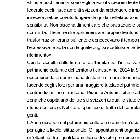
«Fino a pochi anni or sono – gli fa eco il vicepresidente
federale degli insediamenti svizzeri da proteggere d’im
invece avrebbe dovuto fungere da guida nell’elaborazion
sensibilità. Non bisogna dimenticare che paesaggio e pat
comunità. Il legame di appartenenza al proprio territorio
trasformazioni erano più lente e concedevano il tempo n
l’eccessiva rapidità con la quale oggi si sostituisce parte
riferimento».
Con la raccolta delle firme (circa 15mila) per l’iniziativ
patrimonio culturale del territorio ticinese» nel 2014
occasione della demolizione di alcune dimore storiche di
facendo degli sforzi per una maggiore tutela del patrimon
contraddizioni non mancano. Pisoni e Antonini citano ad 
zona che ospita uno dei tre siti svizzeri ai quali è stat
storico-culturale. Nel caso specifico si tratta del compl
genti.
L’Anno europeo del patrimonio culturale è quindi un’occ
per agire a livello istituzionale. Gli appuntamenti organ
un’ottantina, fra i quali la quindicina di visite promos