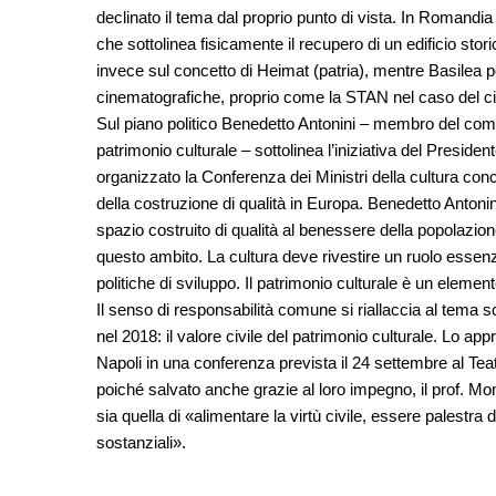
declinato il tema dal proprio punto di vista. In Romandia 
che sottolinea fisicamente il recupero di un edificio sto
invece sul concetto di Heimat (patria), mentre Basilea por
cinematografiche, proprio come la STAN nel caso del c
Sul piano politico Benedetto Antonini – membro del com
patrimonio culturale – sottolinea l’iniziativa del Presid
organizzato la Conferenza dei Ministri della cultura con
della costruzione di qualità in Europa. Benedetto Antoni
spazio costruito di qualità al benessere della popolazion
questo ambito. La cultura deve rivestire un ruolo essenzi
politiche di sviluppo. Il patrimonio culturale è un element
Il senso di responsabilità comune si riallaccia al tema s
nel 2018: il valore civile del patrimonio culturale. Lo app
Napoli in una conferenza prevista il 24 settembre al Tea
poiché salvato anche grazie al loro impegno, il prof. Mo
sia quella di «alimentare la virtù civile, essere palestr
sostanziali».