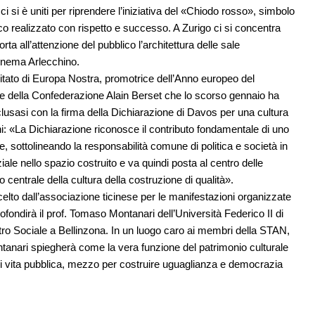
ci si è uniti per riprendere l’iniziativa del «Chiodo rosso», simbolo
rico realizzato con rispetto e successo. A Zurigo ci si concentra
ta all’attenzione del pubblico l’architettura delle sale
inema Arlecchino.
itato di Europa Nostra, promotrice dell’Anno europeo del
ente della Confederazione Alain Berset che lo scorso gennaio ha
clusasi con la firma della Dichiarazione di Davos per una cultura
ni: «La Dichiarazione riconosce il contributo fondamentale di uno
e, sottolineando la responsabilità comune di politica e società in
ale nello spazio costruito e va quindi posta al centro delle
o centrale della cultura della costruzione di qualità».
celto dall’associazione ticinese per le manifestazioni organizzate
rofondirà il prof. Tomaso Montanari dell’Università Federico II di
tro Sociale a Bellinzona. In un luogo caro ai membri della STAN,
ntanari spiegherà come la vera funzione del patrimonio culturale
a di vita pubblica, mezzo per costruire uguaglianza e democrazia