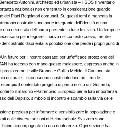
 Benedetto Antonini, architetto ed urbanista – l’ISOS (Inventario
portanza nazionale) non era tenuto in considerazione quando
e dei Piani Regolatori comunali. Su questi temi è mancata la
rimonio costruito sono parte integrante dell’identità di una
 è una necessità dell’uomo presente in tutte le civiltà. Un tempo le
ecessario per integrare il nuovo nel contesto coevo, mentre
 del costruito disorienta la popolazione che perde i propri punti di
a «Un futuro per il nostro passato: per un’efficace protezione del
 la STAN ha toccato con mano questo malessere, espresso anche in
 pregio come le ville Branca e Galli a Melide. Il Cantone sta
io culturale – riconoscono i nostri interlocutori – ma le
esempio il contestato progetto di parco eolico sul Gottardo,
o conferito il marchio «Patrimonio Europeo» per la loro importanza
esso dell’Ospizio, simbolo di incontro e scambio sulla via delle
asione preziosa per informare e sensibilizzare la popolazione e
izzati dalle diverse sezioni di Heimatschutz Svizzera sono
se in Ticino accompagnate da una conferenza. Ogni sezione ha