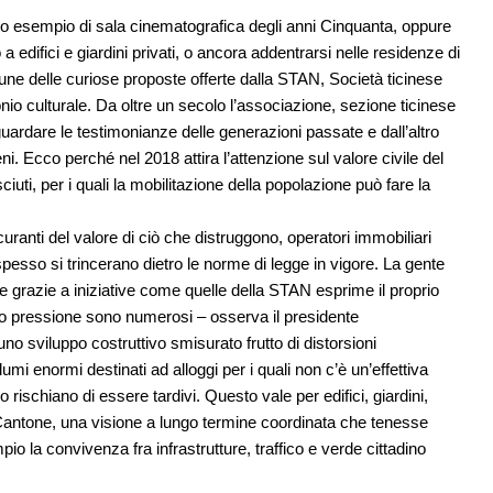
pico esempio di sala cinematografica degli anni Cinquanta, oppure
edifici e giardini privati, o ancora addentrarsi nelle residenze di
e delle curiose proposte offerte dalla STAN,
Società ticinese
io culturale
. Da oltre un secolo l’associazione, sezione ticinese
uardare le testimonianze delle generazioni passate e dall’altro
eni. Ecco perché nel 2018 attira l’attenzione sul valore civile del
iuti, per i quali la mobilitazione della popolazione può fare la
nti del valore di ciò che distruggono, operatori immobiliari
e spesso si trincerano dietro le norme di legge in vigore. La gente
 grazie a iniziative come quelle della STAN esprime il proprio
tto pressione sono numerosi – osserva il presidente
no sviluppo costruttivo smisurato frutto di distorsioni
umi enormi destinati ad alloggi per i quali non c’è un’effettiva
 rischiano di essere tardivi. Questo vale per edifici, giardini,
o Cantone, una visione a lungo termine coordinata che tenesse
pio la convivenza fra infrastrutture, traffico e verde cittadino