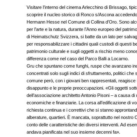
Visitare l’interno del cinema Arlecchino di Brissago, ti
scoprire il nucleo storico di Ronco s/Ascona accedendo a 
Hermann Hesse nel Comune di Collina d’Oro. Sono alcun
per l’arte e la natura
, durante l’
Anno europeo del patrimon
di Heimatschutz Svizzera, si batte da un lato per salvag
per responsabilizzare i cittadini quali custodi di questi b
patrimonio culturale e sugli oggetti a rischio meno conosc
differenza come nel caso del Parco Balli a Locarno.
Gru che spuntano come funghi, ruspe che avanzano incura
concentrati solo sugli indici di sfruttamento, politici ch
comune però, con i giovani ben rappresentati, reagisce e
disappunto e le proprie preoccupazioni. «Gli oggetti so
dell’associazione architetto Antonio Pisoni – a causa di u
economiche e finanziarie. La corsa all’edificazione di vol
richiesta continua e i correttivi che si stanno approntando
alberature, quartieri. È mancata, soprattutto nel nostr
conto delle caratteristiche dei diversi interventi. Ad esem
andava pianificata nel suo insieme decenni fa».