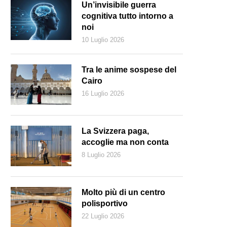
Un’invisibile guerra
cognitiva tutto intorno a
noi
10 Luglio 2026
Tra le anime sospese del
Cairo
16 Luglio 2026
La Svizzera paga,
accoglie ma non conta
8 Luglio 2026
 nucleo di Ronco sopra Ascona (Ti-Press)
Molto più di un centro
polisportivo
22 Luglio 2026