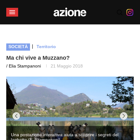
|
SOCIETÀ
Territorio
Ma chi vive a Muzzano?
/ Elia Stampanoni
21 Maggio 2018
Una postazione interattiva aiuta a scoprire i segreti del
laghetto (E. Stampanoni)