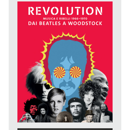
talmente rinchiuso se stesso da veder tutto soltanto attraverso
le strette fenditure della sua caverna».
All’alba del 1960, pur fresco reduce da una guerra devastante,
l’uomo si è tolto parecchie catene, ma l’anelito dei giovani è
proteso a una libertà assoluta. Si esaltano alla ricerca del
nuovo
, non temono sperimentazioni e inedite esperienze,
rifiutano in toto un passato fatto anche di ingiustizie, olocausti e
contraddizioni (la marijuana è proibita, ma l’LSD resterà legale
sino al 1967). La loro colonna sonora? Le canzoni del futuro
Nobel Bob Dylan, i ritmi assolutamente inediti dei Beatles –
Sergeant Pepper
entra in 250 mila case sparse in tutto il
mondo in una sola settimana e resterà tra le top ten per ben tre
anni – e quei Rolling Stones che urlano
Let’s Spend The Night
Together
. La rivoluzione abbraccia anche l’arte (Andy Warhol,
Robert Rauschenberg) e il modo di comunicare, nascono i
primi computer e in mostra, fa quasi tenerezza, c’è il primo
rudimentale mouse. È un movimento globale che getterà le
basi di istanze ancora oggi all’ordine del giorno: le lotte