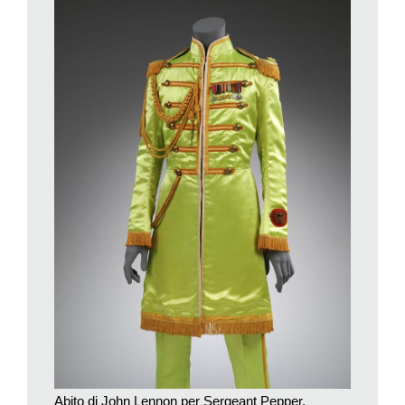
(femminili, degli omosessuali e contro il razzismo), il
pacifismo, ma anche l’ecologia.
Il percorso si chiude con una capatina (a 180 gradi) a
Woodstock – con la Fender di Jimi Hendrix che strazia l’inno a
stelle e strisce – che segnò l’inizio della fine di quella stagione
probabilmente irripetibile.
«Nonostante la reazione politica degli Anni 80 – scrivono gli
ideatori della mostra Victoria Broackes e Geoffrey Marsh – la
destra non è riuscita a vanificare i cambiamenti poi diventati
legge; mentre la sinistra non è stata in grado di proporre nulla
di altrettanto visionario e universale. I successi e i fallimenti
vissuti tra il ’66 e il ’70 hanno prodotto un cambiamento
permanente. Soprattutto un cambiamento di prospettiva: è
stata
una rivoluzione nella testa
».
Abito di John Lennon per Sergeant Pepper,