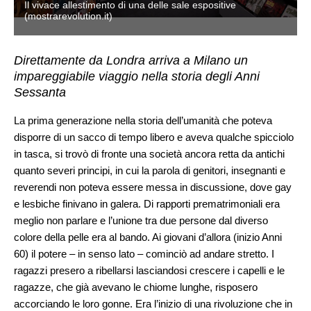
Il vivace allestimento di una delle sale espositive
(mostrarevolution.it)
Direttamente da Londra arriva a Milano un
impareggiabile viaggio nella storia degli Anni
Sessanta
La prima generazione nella storia dell’umanità che poteva
disporre di un sacco di tempo libero e aveva qualche spicciolo
in tasca, si trovò di fronte una società ancora retta da antichi
quanto severi principi, in cui la parola di genitori, insegnanti e
reverendi non poteva essere messa in discussione, dove gay
e lesbiche finivano in galera. Di rapporti prematrimoniali era
meglio non parlare e l’unione tra due persone dal diverso
colore della pelle era al bando. Ai giovani d’allora (inizio Anni
60) il potere – in senso lato – cominciò ad andare stretto. I
ragazzi presero a ribellarsi lasciandosi crescere i capelli e le
ragazze, che già avevano le chiome lunghe, risposero
accorciando le loro gonne. Era l’inizio di una rivoluzione che in