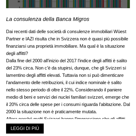
La consulenza della Banca Migros
Dai recenti dati delle società di consulenze immobiliari Wüest
Partner e IAZI risulta che in Svizzera non è quasi più possibile
finanziarsi una proprietà immobiliare. Ma qual è la situazione
degli affitti?
Dalla fine del 2000 all’inizio del 2017 l’indice degli affitti è salito
del 23% circa. Non c’è da stupirsi, dunque, che gli Svizzeri si
lamentino degli affitti elevati. Tuttavia non si può dimenticare
l’andamento delle retribuzioni, il cui indice nominale è salito
nello stesso periodo di oltre il 22%. Considerando il paniere
medio di beni e servizi dei nuclei familiari svizzeri, emerge che
il 20% circa delle spese per i consumi riguarda l’abitazione. Dal
2000 la situazione non è praticamente mutata.
Allora perché molti Svizzeri hanno l’impressione che gli affitti
siano incredibilmente cari? Un primo riferimento è fornito dalla
LEGGI DI PIÙ
statistica dell’andamento degli affitti in base al periodo di