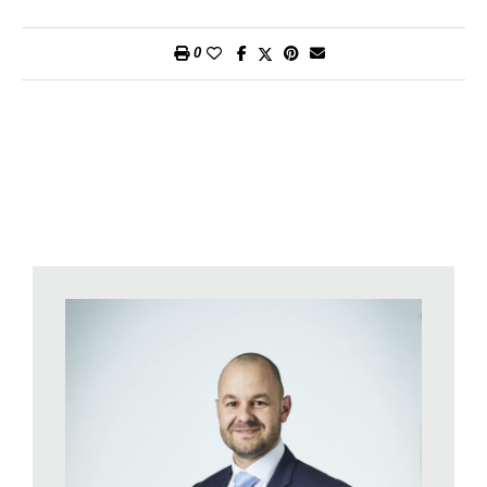
costruzione: gli affitti degli appartamenti costruiti prima del
1991 sono nettamente inferiori a quelli degli appartamenti più
0
recenti. Tuttavia, sui portali immobiliari vengono spesso offerti i
progetti più nuovi e nettamente più costosi. Da qui deriva
l’impressione degli affitti elevati.
Per i nuovi appartamenti, il rialzo degli affitti è ascrivibile, tra
l’altro, all’ubicazione e agli standard di costruzione. Il crescente
benessere ha provocato anche un cambiamento della
domanda per gli appartamenti in affitto. Molti inquilini non
intendono rinunciare ai buoni collegamenti con i mezzi pubblici
o alla lavatrice/asciugatrice. Di conseguenza, in termini di
prezzo gli appartamenti in affitto di nuova generazione si
differenziano ben poco dagli appartamenti di proprietà. Gli
inquilini hanno dunque la scelta tra un appartamento nuovo
nettamente più caro e uno vecchio più conveniente.
Con la vivace attività edilizia degli ultimi anni e il calo degli
stranieri in Svizzera, ci attendiamo una crescente pressione
sugli affitti, soprattutto quelli iniziali. L’attività edilizia rimarrà
vivace anche nel 2018, pertanto la quota degli appartamenti