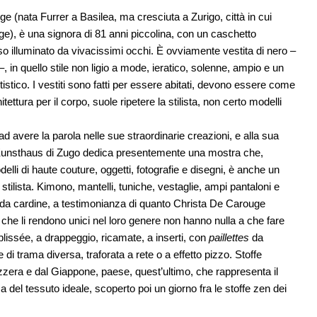
e (nata Furrer a Basilea, ma cresciuta a Zurigo, città in cui
ge), è una signora di 81 anni piccolina, con un caschetto
so illuminato da vivacissimi occhi. È ovviamente vestita di nero –
 in quello stile non ligio a mode, ieratico, solenne, ampio e un
istico. I vestiti sono fatti per essere abitati, devono essere come
ettura per il corpo, suole ripetere la stilista, non certo modelli
ad avere la parola nelle sue straordinarie creazioni, e alla sua
, il Kunsthaus di Zugo dedica presentemente una mostra che,
li di haute couture, oggetti, fotografie e disegni, è anche un
e stilista. Kimono, mantelli, tuniche, vestaglie, ampi pantaloni e
o da cardine, a testimonianza di quanto Christa De Carouge
 che li rendono unici nel loro genere non hanno nulla a che fare
: plissée, a drappeggio, ricamate, a inserti, con
paillettes
da
i trama diversa, traforata a rete o a effetto pizzo. Stoffe
zzera e dal Giappone, paese, quest’ultimo, che rappresenta il
rca del tessuto ideale, scoperto poi un giorno fra le stoffe zen dei