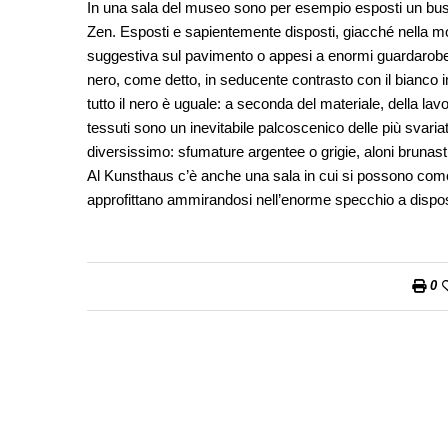
In una sala del museo sono per esempio esposti un bu
Zen. Esposti e sapientemente disposti, giacché nella mos
suggestiva sul pavimento o appesi a enormi guardarobe m
nero, come detto, in seducente contrasto con il bianco 
tutto il nero è uguale: a seconda del materiale, della l
tessuti sono un inevitabile palcoscenico delle più svariate
diversissimo: sfumature argentee o grigie, aloni brunastri
Al Kunsthaus c’è anche una sala in cui si possono como
approfittano ammirandosi nell’enorme specchio a dispo
0