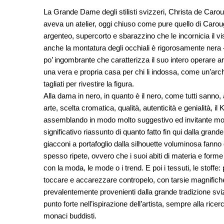
La Grande Dame degli stilisti svizzeri, Christa de Caroug
aveva un atelier, oggi chiuso come pure quello di Carou
argenteo, supercorto e sbarazzino che le incornicia il vi
anche la montatura degli occhiali è rigorosamente nera –,
po’ ingombrante che caratterizza il suo intero operare art
una vera e propria casa per chi li indossa, come un’archit
tagliati per rivestire la figura.
Alla dama in nero, in quanto è il nero, come tutti sanno, 
arte, scelta cromatica, qualità, autenticità e genialità
assemblando in modo molto suggestivo ed invitante model
significativo riassunto di quanto fatto fin qui dalla grand
giacconi a portafoglio dalla silhouette voluminosa fann
spesso ripete, ovvero che i suoi abiti di materia e forme
con la moda, le mode o i trend. E poi i tessuti, le stoffe
toccare e accarezzare contropelo, con tarsie magnifiche d
prevalentemente provenienti dalla grande tradizione svi
punto forte nell’ispirazione dell’artista, sempre alla rice
monaci buddisti.