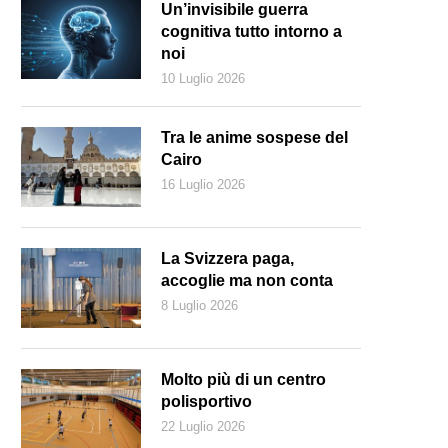
Un’invisibile guerra
cognitiva tutto intorno a
noi
10 Luglio 2026
Tra le anime sospese del
Cairo
16 Luglio 2026
La Svizzera paga,
accoglie ma non conta
8 Luglio 2026
La stilista Christa de Carouge (© DE NIZ)
Molto più di un centro
polisportivo
22 Luglio 2026