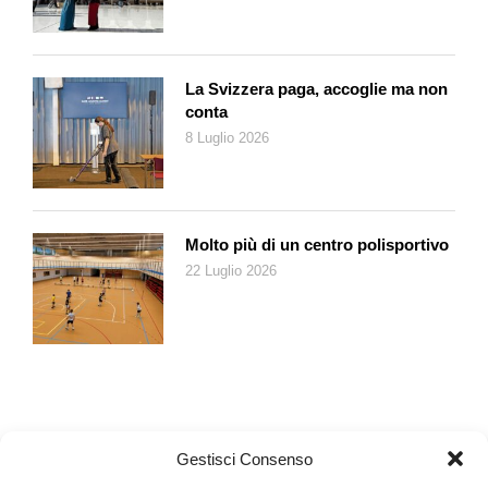
ragazzi è ancora in evoluzione, dunque vulnerabile, e già in età
giovanile la nostra società impone loro un’estrema
competitività, bombardandoli di una sovrabbondanza di
informazioni che il cervello in crescita può faticare a gestire».
La Svizzera paga, accoglie ma non
I fattori di rischio passano per gli schermi degli apparecchi, a
conta
cui si vanno ad aggiungere altri fattori come la richiesta di
8 Luglio 2026
perfette e immediate competenze, la modifica della
dimensione famigliare, il sovraffollamento dei nuclei urbani, il
rumore e quant’altro. «Tutto questo aumenta la sensibilità
emozionale dei ragazzi e ne acuisce la difficoltà di avere un
Molto più di un centro polisportivo
filtro adeguato, in una società che oggi possiamo definire come
22 Luglio 2026
un’eccellente creatrice di ansia». Certo, essere vulnerabili
gioca un ruolo insieme ai fattori di rischio ambientale: «Il nostro
cervello si forma per due terzi dopo la nascita, secondo i fattori
ambientali, famigliari, scolastici e gruppi di appartenenza che ci
influenzeranno».
Se la paura è uno stato emozionale assolutamente naturale e
si definisce come un atto emotivo di difesa e di conservazione,
Gestisci Consenso
non è così per l’attacco di panico: «La paura è la risposta