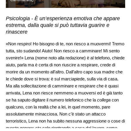
Psicologia - È un’esperienza emotiva che appare
estrema, dalla quale si può tuttavia guarire e
rinascere
«Non respiro! Ho bisogno di te, non riesco a muovermi! Tremo
tutta, sto sudando! Aiuto! Non riesco a camminare! Mi sento
svenire!» Lena (nome noto alla redazione) è al telefono, chiede
aiuto, parla ma è certa di non riuscire a respirare, crede di
morire da un momento all’altro. Dall’altro capo sua madre che
le chiede dove si trova: è sul marciapiede, sulla via di casa.
Ma alla sollecitazione di camminare e respirare che è quasi
arrivata, Lena non riesce nemmeno a muoversi ed è già tanto
se ha saputo digitare il numero telefonico che la
collega
con
qualcuno, con la realtà che a lei, in quel momento, pare
assolutamente minacciosa. Non c’è stato un attacco
terroristico, Lena non ha subito nessuna aggressione o cose di
questo genere: sta solo rientrando a casa dal lavoro, come