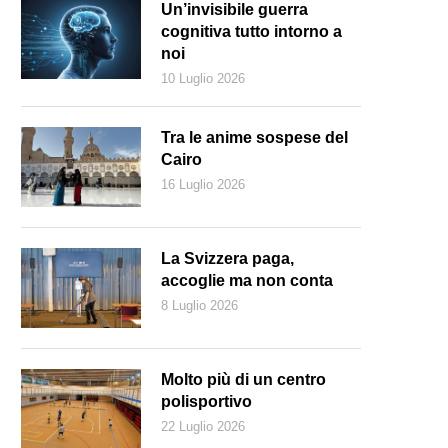
Un’invisibile guerra
cognitiva tutto intorno a
noi
10 Luglio 2026
Tra le anime sospese del
Cairo
16 Luglio 2026
La Svizzera paga,
accoglie ma non conta
8 Luglio 2026
bbiamo problemi nella maggior parte delle moschee: vengono trasmessi
egregazione sociale» (Keystone)
Molto più di un centro
polisportivo
22 Luglio 2026