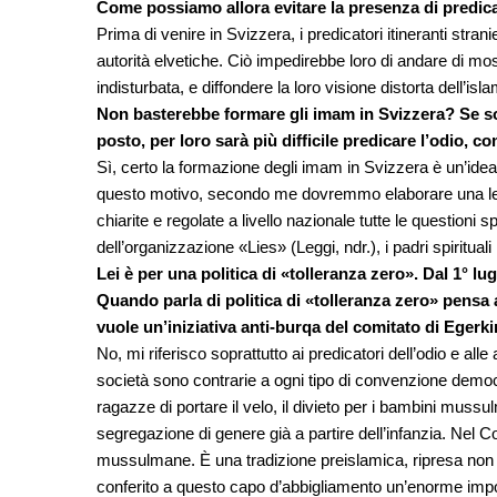
Come possiamo allora evitare la presenza di predica
Prima di venire in Svizzera, i predicatori itineranti stra
autorità elvetiche. Ciò impedirebbe loro di andare di mo
indisturbata, e diffondere la loro visione distorta dell’isla
Non basterebbe formare gli imam in Svizzera? Se son
posto, per loro sarà più difficile predicare l’odio,
Sì, certo la formazione degli imam in Svizzera è un’idea
questo motivo, secondo me dovremmo elaborare una legge
chiarite e regolate a livello nazionale tutte le questioni
dell’organizzazione «Lies» (Leggi, ndr.), i padri spiritual
Lei è per una politica di «tolleranza zero». Dal 1° lugl
Quando parla di politica di «tolleranza zero» pensa 
vuole un’iniziativa anti-burqa del comitato di Egerk
No, mi riferisco soprattutto ai predicatori dell’odio e alle 
società sono contrarie a ogni tipo di convenzione democrat
ragazze di portare il velo, il divieto per i bambini mussulm
segregazione di genere già a partire dell’infanzia. Nel C
mussulmane. È una tradizione preislamica, ripresa non
conferito a questo capo d’abbigliamento un’enorme impo