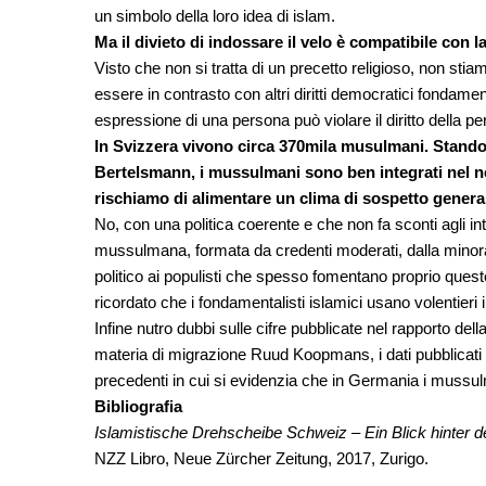
un simbolo della loro idea di islam.
Ma il divieto di indossare il velo è compatibile con l
Visto che non si tratta di un precetto religioso, non stiam
essere in contrasto con altri diritti democratici fondament
espressione di una persona può violare il diritto della pe
In Svizzera vivono circa 370mila musulmani. Stando 
Bertelsmann, i mussulmani sono ben integrati nel no
rischiamo di alimentare un clima di sospetto genera
No, con una politica coerente e che non fa sconti agli int
mussulmana, formata da credenti moderati, dalla mino
politico ai populisti che spesso fomentano proprio questo
ricordato che i fondamentalisti islamici usano volentieri 
Infine nutro dubbi sulle cifre pubblicate nel rapporto d
materia di migrazione Ruud Koopmans, i dati pubblicati 
precedenti in cui si evidenzia che in Germania i muss
Bibliografia
Islamistische Drehscheibe Schweiz – Ein Blick hinter 
NZZ Libro, Neue Zürcher Zeitung, 2017, Zurigo.