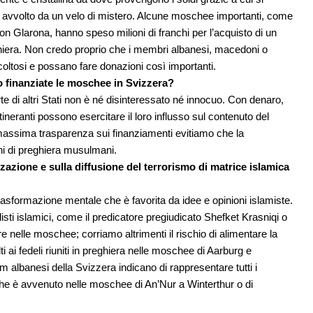
 avvolto da un velo di mistero. Alcune moschee importanti, come
ton Glarona, hanno speso milioni di franchi per l’acquisto di un
eghiera. Non credo proprio che i membri albanesi, macedoni o
ltosi e possano fare donazioni così importanti.
finanziate le moschee in Svizzera?
 di altri Stati non è né disinteressato né innocuo. Con denaro,
itineranti possono esercitare il loro influsso sul contenuto del
assima trasparenza sui finanziamenti evitiamo che la
hi di preghiera musulmani.
zazione e sulla diffusione del terrorismo di matrice islamica
rasformazione mentale che è favorita da idee e opinioni islamiste.
ti islamici, come il predicatore pregiudicato Shefket Krasniqi o
e nelle moschee; corriamo altrimenti il rischio di alimentare la
i ai fedeli riuniti in preghiera nelle moschee di Aarburg e
 albanesi della Svizzera indicano di rappresentare tutti i
e è avvenuto nelle moschee di An’Nur a Winterthur o di