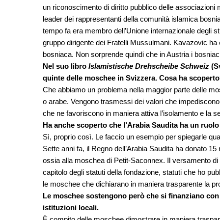
un riconoscimento di diritto pubblico delle associazioni
leader dei rappresentanti della comunità islamica bosni
tempo fa era membro dell’Unione internazionale degli s
gruppo dirigente dei Fratelli Mussulmani. Kavazovic ha e
bosniaca. Non sorprende quindi che in Austria i bosniaci s
Nel suo libro
Islamistische Drehscheibe Schweiz
(Sv
quinte delle moschee in Svizzera. Cosa ha scopert
Che abbiamo un problema nella maggior parte delle mos
o arabe. Vengono trasmessi dei valori che impediscono 
che ne favoriscono in maniera attiva l’isolamento e la s
Ha anche scoperto che l’Arabia Saudita ha un ruol
Sì, proprio così. Le faccio un esempio per spiegarle qu
Sette anni fa, il Regno dell’Arabia Saudita ha donato 15 
ossia alla moschea di Petit-Saconnex. Il versamento di
capitolo degli statuti della fondazione, statuti che ho p
le moschee che dichiarano in maniera trasparente la prov
Le moschee sostengono però che si finanziano con l
istituzioni locali.
È compito delle moschee dimostrare in maniera trasparen