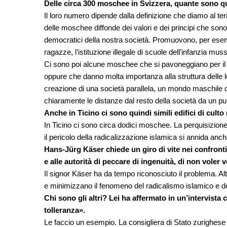
Delle circa 300 moschee in Svizzera, quante sono qui
Il loro numero dipende dalla definizione che diamo al 
delle moschee diffonde dei valori e dei principi che sono i
democratici della nostra società. Promuovono, per esempio
ragazze, l’istituzione illegale di scuole dell’infanzia mus
Ci sono poi alcune moschee che si pavoneggiano per il 
oppure che danno molta importanza alla struttura delle lo
creazione di una società parallela, un mondo maschile 
chiaramente le distanze dal resto della società da un punt
Anche in Ticino ci sono quindi simili edifici di cul
In Ticino ci sono circa dodici moschee. La perquisizione
il pericolo della radicalizzazione islamica si annida anch
Hans-Jürg Käser chiede un giro di vite nei confronti 
e alle autorità di peccare di ingenuità, di non voler 
Il signor Käser ha da tempo riconosciuto il problema. Al
e minimizzano il fenomeno del radicalismo islamico e de
Chi sono gli altri? Lei ha affermato in un’intervista c
tolleranza».
Le faccio un esempio. La consigliera di Stato zurighese d