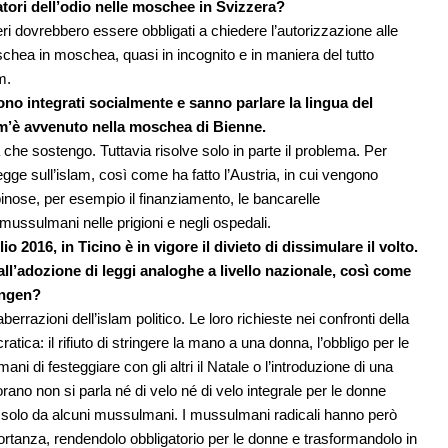
tori dell’odio nelle moschee in Svizzera?
nieri dovrebbero essere obbligati a chiedere l’autorizzazione alle
schea in moschea, quasi in incognito e in maniera del tutto
m.
o integrati socialmente e sanno parlare la lingua del
 com’è avvenuto nella moschea di Bienne.
 che sostengo. Tuttavia risolve solo in parte il problema. Per
 sull’islam, così come ha fatto l’Austria, in cui vengono
 spinose, per esempio il finanziamento, le bancarelle
i mussulmani nelle prigioni e negli ospedali.
io 2016, in Ticino è in vigore il divieto di dissimulare il volto.
all’adozione di leggi analoghe a livello nazionale, così come
ingen?
aberrazioni dell’islam politico. Le loro richieste nei confronti della
ica: il rifiuto di stringere la mano a una donna, l’obbligo per le
ani di festeggiare con gli altri il Natale o l’introduzione di una
orano non si parla né di velo né di velo integrale per le donne
 solo da alcuni mussulmani. I mussulmani radicali hanno però
rtanza, rendendolo obbligatorio per le donne e trasformandolo in