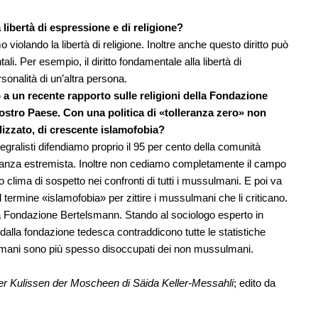
a libertà di espressione e di religione?
o violando la libertà di religione. Inoltre anche questo diritto può
ali. Per esempio, il diritto fondamentale alla libertà di
rsonalità di un’altra persona.
a un recente rapporto sulle religioni della Fondazione
stro Paese. Con una politica di «tolleranza zero» non
lizzato, di crescente islamofobia?
egralisti difendiamo proprio il 95 per cento della comunità
ranza estremista. Inoltre non cediamo completamente il campo
 clima di sospetto nei confronti di tutti i mussulmani. E poi va
il termine «islamofobia» per zittire i mussulmani che li criticano.
ella Fondazione Bertelsmann. Stando al sociologo esperto in
dalla fondazione tedesca contraddicono tutte le statistiche
ulmani sono più spesso disoccupati dei non mussulmani.
der Kulissen der Moscheen di Säida Keller-Messahli
; edito da