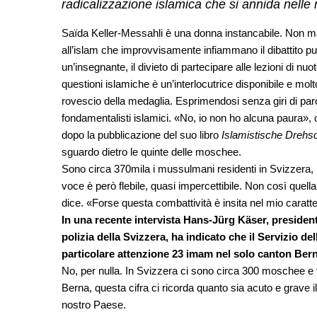
radicalizzazione islamica che si annida nell
Saïda Keller-Messahli è una donna instancabile. Non ma
all’islam che improvvisamente infiammano il dibattito pubbl
un’insegnante, il divieto di partecipare alle lezioni di n
questioni islamiche è un’interlocutrice disponibile e mol
rovescio della medaglia. Esprimendosi senza giri di parol
fondamentalisti islamici. «No, io non ho alcuna paura»
dopo la pubblicazione del suo libro
Islamistische Drehs
sguardo dietro le quinte delle moschee.
Sono circa 370mila i mussulmani residenti in Svizzera, l
voce è però flebile, quasi impercettibile. Non così quel
dice. «Forse questa combattività è insita nel mio caratt
In una recente intervista Hans-Jürg Käser, presidente
polizia della Svizzera, ha indicato che il Servizio d
particolare attenzione 23 imam nel solo canton Bern
No, per nulla. In Svizzera ci sono circa 300 moschee e vi
Berna, questa cifra ci ricorda quanto sia acuto e grave i
nostro Paese.