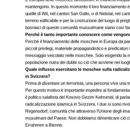
mantengono. In questo momento il loro finanziamento è
quelle di Wil, nel canton San Gallo, o di Netstal, nel can
terreno edificabile e per la costruzione del luogo di pr
bosniaci di queste comunità mussulmane siano così faco
Perché è tanto importante conoscere come vengono 
Perché il finanziamento delle moschee in Europa da parte
piccoli privilegi, materiale propagandistico e predicatori 
messaggio veicolato nelle moschee. Solo esigendo la m
popolazione nutra dei dubbi su ciò che avviene nei luog
Quale influsso esercitano le moschee sulla radicaliz
in Svizzera?
Prima di diventare un terrorista, una persona vive una t
Per questo motivo è importante impedire ai fondamentalis
il politico salafista del Kosovo Gezim Kelmendi, di parlar
radicalizzazione islamica in Svizzera. I due si sono rivolt
Regensdorf, comunità che attraverso l’Unione degli imam
musulmani del Paese. Non dobbiamo dimenticare ciò ch
Errahmen a Bienne.