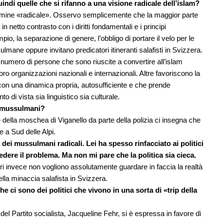
ndi quelle che si rifanno a una visione radicale dell’islam?
termine «radicale». Osservo semplicemente che la maggior parte
n netto contrasto con i diritti fondamentali e i principi
, la separazione di genere, l’obbligo di portare il velo per le
sulmane oppure invitano predicatori itineranti salafisti in Svizzera.
numero di persone che sono riuscite a convertire all’islam
ro organizzazioni nazionali e internazionali. Altre favoriscono la
con una dinamica propria, autosufficiente e che prende
o di vista sia linguistico sia culturale.
to mussulmani?
 della moschea di Viganello da parte della polizia ci insegna che
e a Sud delle Alpi.
dei mussulmani radicali. Lei ha spesso rinfacciato ai politici
vedere il problema. Ma non mi pare che la politica sia cieca.
tri invece non vogliono assolutamente guardare in faccia la realtà
lla minaccia salafista in Svizzera.
he ci sono dei politici che vivono in una sorta di «trip della
el Partito socialista, Jacqueline Fehr, si è espressa in favore di