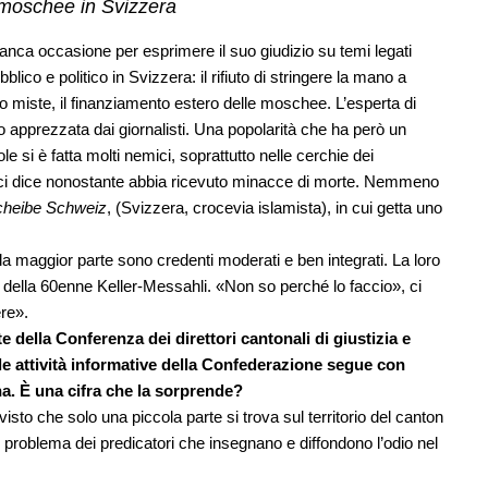
e moschee in Svizzera
nca occasione per esprimere il suo giudizio su temi legati
ico e politico in Svizzera: il rifiuto di stringere la mano a
uoto miste, il finanziamento estero delle moschee. L’esperta di
to apprezzata dai giornalisti. Una popolarità che ha però un
e si è fatta molti nemici, soprattutto nelle cerchie dei
, ci dice nonostante abbia ricevuto minacce di morte. Nemmeno
cheibe Schweiz
, (Svizzera, crocevia islamista), in cui getta uno
a maggior parte sono credenti moderati e ben integrati. La loro
la della 60enne Keller-Messahli. «Non so perché lo faccio», ci
ere».
 della Conferenza dei direttori cantonali di giustizia e
elle attività informative della Confederazione segue con
a. È una cifra che la sorprende?
sto che solo una piccola parte si trova sul territorio del canton
l problema dei predicatori che insegnano e diffondono l’odio nel