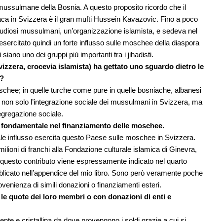
 mussulmane della Bosnia. A questo proposito ricordo che il
aca in Svizzera è il gran mufti Hussein Kavazovic. Fino a poco
tudiosi mussulmani, un’organizzazione islamista, e sedeva nel
sercitato quindi un forte influsso sulle moschee della diaspora
iano uno dei gruppi più importanti tra i jihadisti.
izzera, crocevia islamista) ha gettato uno sguardo dietro le
o?
chee; in quelle turche come pure in quelle bosniache, albanesi
non solo l’integrazione sociale dei mussulmani in Svizzera, ma
egregazione sociale.
o fondamentale nel finanziamento delle moschee.
ale influsso esercita questo Paese sulle moschee in Svizzera.
milioni di franchi alla Fondazione culturale islamica di Ginevra,
 questo contributo viene espressamente indicato nel quarto
ubblicato nell’appendice del mio libro. Sono però veramente poche
enienza di simili donazioni o finanziamenti esteri.
e quote dei loro membri o con donazioni di enti e
te e cristallina da dove provengono i soldi grazie a cui si