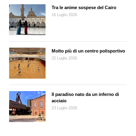
questo tema e deve poter essere in grado di dare le giuste
Tra le anime sospese del Cairo
indicazioni. Ai genitori viene consigliato di far dormire il neonato
16 Luglio 2026
sulla schiena e di non mettere nella culla o nel lettino peluche e
oggetti che possano finire sul viso come, per esempio, la
copertina. È sconsigliato l’uso del cuscino ed è preferibile il
sacco nanna – chiarisce Nathalie Rossi – e anche vivamente
suggerito di evitare di avere il locale troppo caldo o troppo
Molto più di un centro polisportivo
freddo, la temperatura giusta si attesta attorno ai diciotto, venti
22 Luglio 2026
gradi centigradi. Naturalmente il fumo passivo è dannoso e
occorre evitare di fumare in qualunque locale dove vive il
piccolo, già da inizio gravidanza. Anche fare dormire il bebè nel
lettone è molto sconsigliato, suggeriamo sempre di preferire il
lettino o la culla che possono essere sistemati anche nella
Il paradiso nato da un inferno di
camera dei genitori per comodità, ma che presentino le giuste
acciaio
caratteristiche come un materasso sufficientemente duro. Se
23 Luglio 2026
possibile l’allattamento con latte materno è preferibile durante il
primo anno di vita. E appena l’allattamento funziona bene,
dopo il primo mese, si può offrire al piccolo il ciuccio per
addormentarlo, ma è ancora un argomento dibattuto; infatti se