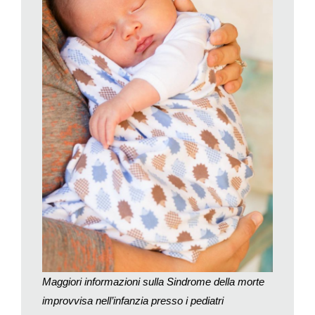
dell’allattamento materno, delle raccomandazioni che
concorrono a prevenire la Sids e sono oggi largamente diffuse
in Svizzera.
I dati statistici, infatti, dimostrano che negli ultimi dieci anni c’è
stato un netto calo della casistica nel nostro Paese. Nel 1995
si erano rilevati 35 decessi da Sids su 82’201 bambini nati
mentre il dato più recente, che risale al 2014, segnala 4 casi su
85’287 nascite (dati ufficiali
Office fédéral de la statistique,
Statistique des causes de décès
), un elemento confortante
che concorre a validare l’utilità delle raccomandazioni
preventive.
«Le direttive per la prevenzione della Sids sono state introdotte
ufficialmente dall’Associazione Pediatrica Americana (App) a
partire dal 1992 – spiega la dottoressa Cristina Giuliani-
Poncini, Caposervizio Pediatria dell’Ospedale Regionale di
Bellinzona e Valli – e prevedono diverse regole di
Maggiori informazioni sulla Sindrome della morte
comportamento che vanno applicate tutte integralmente. Non
improvvisa nell’infanzia presso i pediatri
basta metterne in campo solo alcune per poter parlare di