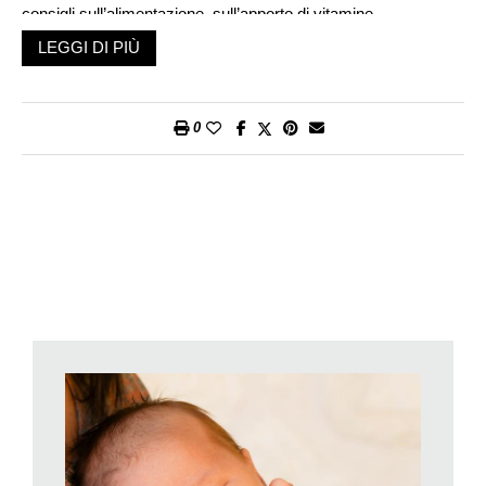
consigli sull’alimentazione, sull’apporto di vitamine.
Tra le raccomandazioni che il neo genitore riceve
LEGGI DI PIÙ
sistematicamente durante il suo percorso di preparazione alla
nascita c’è anche quella sulla
morte bianca
. Nel linguaggio
comune, e una volta di più per chi non è genitore, spesso il
0
termine «
morte bianca
» viene genericamente confuso con la
mortalità infantile nei primi mesi del bebè. Il termine scientifico
corretto è
Sindrome della morte improvvisa nell’infanzia
(Sids)
la cui definizione recita: «È il decesso di un neonato durante i
primi dodici mesi di vita per il quale neppure in seguito a
ispezione e autopsia si sia potuta rilevare una causa clinica o
patologica di decesso» (Cfr. «Pediatrica», Vol. 24 N° 5 del
2013), ovvero sono quelle morti che non trovano una
spiegazione medica.
Da diversi anni si pone attenzione sulla prevenzione della Sids.
Il fenomeno è stato ed è oggetto di studi e proprio sulla base
della letteratura scientifica sono state elaborate dalla Società
Svizzera dei pediatri con la Società Svizzera di neonatologia e
la collaborazione della Fondazione Svizzera per la promozione