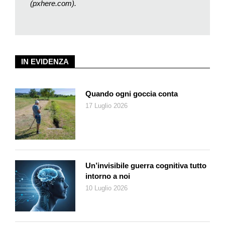
prevenzione, questo è importante ricordarlo sempre. Oggi, in
(pxhere.com).
Ticino, le raccomandazioni sono date ai neo genitori fin dalla
loro preparazione al parto, nei corsi che li accompagnano alla
nascita del bambino, ma sono anche trattati in ospedale prima
della dimissione di mamma e bebè. Un neo genitore è quindi
IN EVIDENZA
ben informato sulla prevenzione alla Sids. Quando nasce un
bambino è sempre difficile parlare di mortalità, il momento è
delicato, sono istanti di grande gioia, ma noi, come pediatri,
Quando ogni goccia conta
riprendiamo il tema della prevenzione alla Sids perché è di
17 Luglio 2026
fondamentale importanza, soprattutto se si considera la
riduzione dei casi da quando le raccomandazioni sono state
introdotte».
Nathalie Rossi è infermiera pediatrica e docente al
Dipartimento economia aziendale, sanità e sociale, della
Un’invisibile guerra cognitiva tutto
Supsi: «Si tratta la Sids al terzo semestre di formazione del
intorno a noi
Bachelor in cure infermieristiche, dove vengono passati in
10 Luglio 2026
rassegna i fattori di rischio e le raccomandazioni per la
prevenzione. La materia fa parte del blocco di base e ogni
infermiere formato, non solo quelli pediatrici, è al corrente di