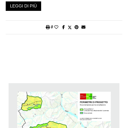
di sviluppo territoriale in grado di sostenere le realtà locali di
LEGGI DI PIÙ
quelle zone periferiche definite “a basso potenziale” e delle
zone della cintura urbana. Sono quelle zone, in particolare le
Centovalli e la Valle Onsernone, che nel secolo scorso hanno
0
visto gran parte della loro popolazione emigrare verso luoghi
dove è più facile coltivare, produrre, lavorare. Questo ha
portato alla diminuzione delle attività economiche produttive. A
questo cambiamento epocale si è poi aggiunta la soppressione
degli aiuti federali agli investimenti per le regioni di montagna
(LIM), penalizzando i nostri Comuni che ad oggi faticano a
promuovere e sostenere iniziative di sviluppo all’infuori della
gestione ordinaria del territorio. È di fronte a queste sfide che i
nostri enti si sono messi a cercare nuove risorse capaci di
rispondere alle esigenze della nostra regione dando valore al
loro patrimonio più grande, un territorio sempre più in
evoluzione naturale e dall’altissima qualità paesaggistica».
Nuove risorse che in termini concreti significano un budget di
circa 5,2 milioni all’anno, garantito in gran parte dalla
Confederazione e dal Canton Ticino. Prevista anche una