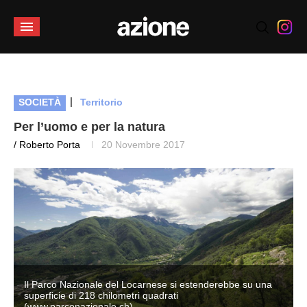
|
SOCIETÀ
Territorio
Per l’uomo e per la natura
/ Roberto Porta
20 Novembre 2017
Il Parco Nazionale del Locarnese si estenderebbe su una
superficie di 218 chilometri quadrati
(www.parconazionale.ch)