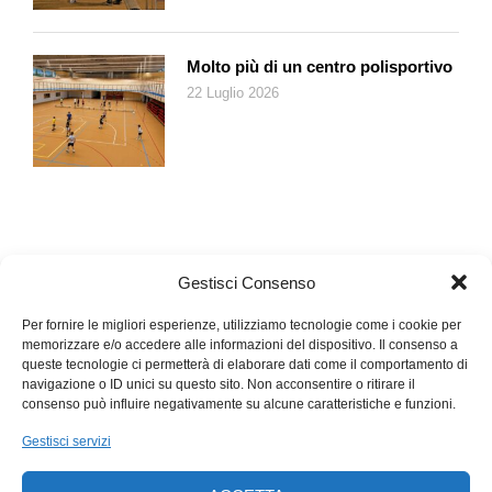
marchio giapponese a entrare in questo campionato in
espansione, portando la nostra lunga storia di successi
nell’innovazione e negli sport motoristici anche sulle piste di
Molto più di un centro polisportivo
Formula E. Il campionato rappresenterà per noi una
22 Luglio 2026
piattaforma globale per promuovere la strategia Nissan
Intelligent Mobility verso una nuova generazione di tifosi delle
corse». Nissan inizierà a gareggiare dalla quinta stagione alla
fine del 2018, quando il campionato al cento per cento elettrico
introdurrà inedite specifiche per il telaio e le batterie.
Gestisci Consenso
Per fornire le migliori esperienze, utilizziamo tecnologie come i cookie per
memorizzare e/o accedere alle informazioni del dispositivo. Il consenso a
queste tecnologie ci permetterà di elaborare dati come il comportamento di
navigazione o ID unici su questo sito. Non acconsentire o ritirare il
consenso può influire negativamente su alcune caratteristiche e funzioni.
Gestisci servizi