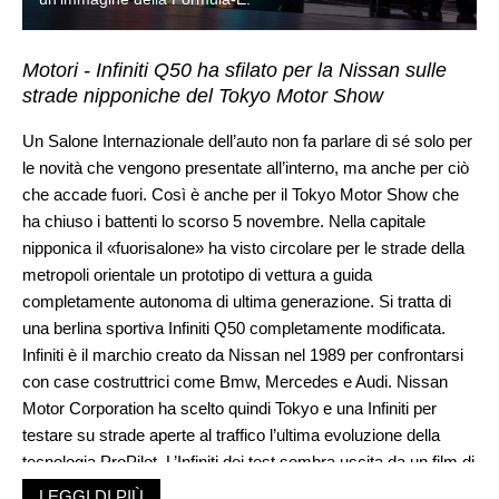
Motori - Infiniti Q50 ha sfilato per la Nissan sulle
strade nipponiche del Tokyo Motor Show
Un Salone Internazionale dell’auto non fa parlare di sé solo per
le novità che vengono presentate all’interno, ma anche per ciò
che accade fuori. Così è anche per il Tokyo Motor Show che
ha chiuso i battenti lo scorso 5 novembre. Nella capitale
nipponica il «fuorisalone» ha visto circolare per le strade della
metropoli orientale un prototipo di vettura a guida
completamente autonoma di ultima generazione. Si tratta di
una berlina sportiva Infiniti Q50 completamente modificata.
Infiniti è il marchio creato da Nissan nel 1989 per confrontarsi
con case costruttrici come Bmw, Mercedes e Audi. Nissan
Motor Corporation ha scelto quindi Tokyo e una Infiniti per
testare su strade aperte al traffico l’ultima evoluzione della
tecnologia ProPilot. L’Infiniti dei test sembra uscita da un film di
James Bond: dodici sonar, dodici telecamere, nove radar a
LEGGI DI PIÙ