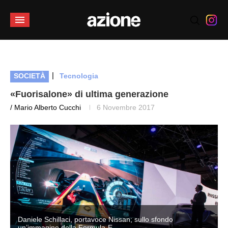
|
SOCIETÀ
Tecnologia
«Fuorisalone» di ultima generazione
/ Mario Alberto Cucchi
6 Novembre 2017
Daniele Schillaci, portavoce Nissan; sullo sfondo
un’immagine della Formula-E.