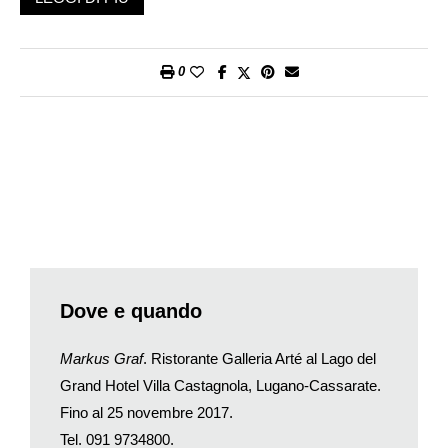
stesso realizza, quelli che l’uomo forgia da centinaia e
centinaia di anni, legano il suo operato alla tradizione, al
mestiere vero e proprio inteso come attività manuale appresa
0
con tenacia e quotidianamente migliorata con l’esercizio.
La scuola della bottega, la conoscenza dei materiali e la perizia
di metodo sono per Graf il fondamento su cui costruire il
proprio mondo espressivo e i mezzi necessari alla ricerca di
un intimo linguaggio che possa rispecchiare la propria originale
visione delle cose.
I riverberi, i fumi e gli odori d’officina, la gestualità paziente e
accurata sono entrati a configurare l’immaginario elementare
ma potente dell’artista svizzero in cui convivono la forza
dell’aver saputo custodire e sviluppare un’abilità artigiana dalle
Dove e quando
radici profonde e la sensibilità nel servirsi di quella tecnica per
traslare nel metallo un pensiero attuale.
Markus Graf
. Ristorante Galleria Arté al Lago del
Il dialogo tra l’idea che prende vita e il gesto sapiente che la
Grand Hotel Villa Castagnola, Lugano-Cassarate.
concretizza è frutto di una creatività che sa trasferirsi con
Fino al 25 novembre 2017.
naturalezza dall’intuizione alla mano, sospinta dalla volontà di
Tel. 091 9734800.
esplorare la relazione tra materia e spazio. L’essenzialità