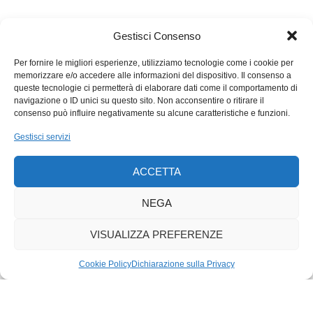
e pertugi che sembrano un invito a penetrare la materia, fino
ad arrivare ai vivaci
Gezeiten
, ai sinuosi e avvolgenti profili
Gestisci Consenso
delle sculture intitolate
Welle
e alle lucide rotondità dei
Drehscheibe
.
Per fornire le migliori esperienze, utilizziamo tecnologie come i cookie per
memorizzare e/o accedere alle informazioni del dispositivo. Il consenso a
L’universo creativo di Graf si avvale così di un gamma formale
queste tecnologie ci permetterà di elaborare dati come il comportamento di
semplice con cui però riesce ad approdare a una molteplicità
navigazione o ID unici su questo sito. Non acconsentire o ritirare il
di soluzioni originali, coniugando rigore e libertà con la forza di
consenso può influire negativamente su alcune caratteristiche e funzioni.
chi crede nei valori tradizionali della tecnica.
Gestisci servizi
ACCETTA
NEGA
VISUALIZZA PREFERENZE
Cookie Policy
Dichiarazione sulla Privacy