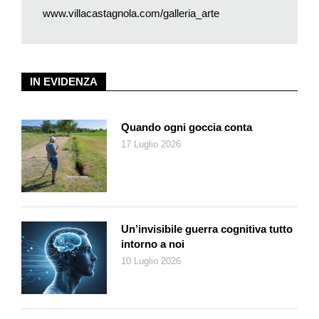
www.villacastagnola.com/galleria_arte
formale delle sculture di Graf nasce proprio dal bisogno di
andare direttamente alla fonte di questo rapporto, come se la
semplicità dei volumi possa racchiuderlo al meglio.
Le opere di Graf raccolte nella mostra allestita al Ristorante
IN EVIDENZA
Galleria Arté del Grand Hotel Villa Castagnola, a Lugano
Cassarate, testimoniano uno stile elementare in cui si
ritrovano, per morfologia e ispirazione, riferimenti a scultori che
Quando ogni goccia conta
come lui hanno optato per un approccio solido e lineare alla
17 Luglio 2026
lavorazione del materiale. Allo stesso tempo, però, quella che
documentano è anche una traiettoria autonoma, che bada
poco alle tendenze e alle parole d’ordine e che sa rielaborare
gli stimoli ricevuti per approdare a una sintesi personale.
Graf mira alla riduzione delle forme, spogliate di ogni orpello,
Un’invisibile guerra cognitiva tutto
per giungere a un’austerità compositiva prodotta da superfici e
intorno a noi
masse geometriche primarie e dal semplice incontro di piani,
10 Luglio 2026
eppure i suoi metalli flessi con estrema precisione appaiono
dinamici, pieni di energia. Spesso non hanno fronte o lati e non
prevedono alcun punto di vista privilegiato, realizzati come