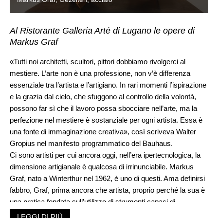
Al Ristorante Galleria Arté di Lugano le opere di
Markus Graf
«Tutti noi architetti, scultori, pittori dobbiamo rivolgerci al
mestiere. L’arte non è una professione, non v’è differenza
essenziale tra l’artista e l’artigiano. In rari momenti l’ispirazione
e la grazia dal cielo, che sfuggono al controllo della volontà,
possono far sì che il lavoro possa sbocciare nell’arte, ma la
perfezione nel mestiere è sostanziale per ogni artista. Essa è
una fonte di immaginazione creativa», così scriveva Walter
Gropius nel manifesto programmatico del Bauhaus.
Ci sono artisti per cui ancora oggi, nell’era ipertecnologica, la
dimensione artigianale è qualcosa di irrinunciabile. Markus
Graf, nato a Winterthur nel 1962, è uno di questi. Ama definirsi
fabbro, Graf, prima ancora che artista, proprio perché la sua è
una pratica fondata sull’utilizzo di strumenti capaci di
preservare l’impronta umana. L’incudine e gli utensili che lui
LEGGI DI PIÙ