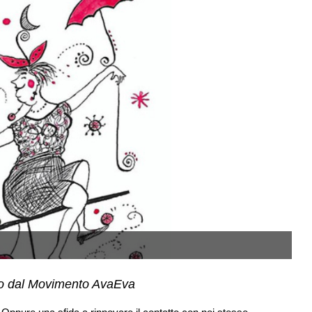
so dal Movimento AvaEva