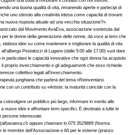
ppure una sfida a rinnovare il contatto con noi stesse,
ndo una buona qualità di vita, rimanendo aperte e partecipi di
che uno stimolo alla creatività intesa come capacità di trovare
na nuova risposta attuale ad una vecchia situazione?».
nizzato dal Movimento AvaEva, associazione sostenuta dal
 per le donne della generazione delle nonne, dà voce ai temi che
ti, elabora idee su come mantenere e migliorare la qualità di vita
 all’albergo Pestalozzi di Lugano (dalle 9.00 alle 17.00) vuol dare
o in particolare le capacità innovative che ogni donna ha acquisito
re il proprio invecchiamento e gli adeguamenti che esso richiede.
eresse collettivo legati all’invecchiamento.
erapeuta junghiana che parlerà del tema «Reinventarsi
arte con un contributo su «Artiste: la maturità coincide con la
oinvolgere un pubblico più largo, informare in merito alle
o a nuove idee e affrontare temi specifici. È destinato a tutte le
re persone interessate.
(alt)avaeva.ch
oppure chiamare lo 079 3529889 (Norma
 per le membre dell’Associazione e 60 per le esterne (pranzo