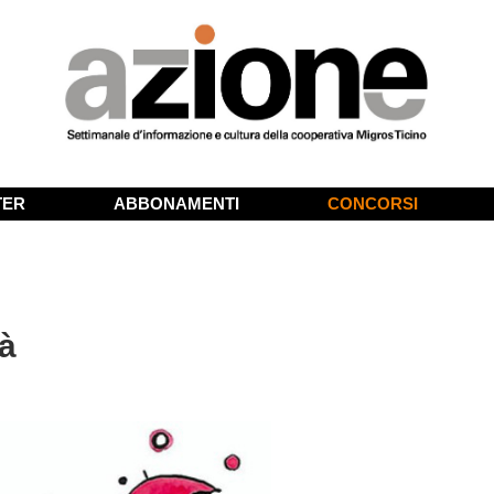
TER
ABBONAMENTI
CONCORSI
tà