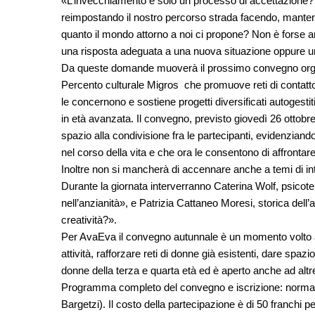
«L’invecchiamento è solo un processo di accettazione? O
reimpostando il nostro percorso strada facendo, mantene
quanto il mondo attorno a noi ci propone? Non è forse an
una risposta adeguata a una nuova situazione oppure u
Da queste domande muoverà il prossimo convegno orga
Percento culturale Migros che promuove reti di contatto
le concernono e sostiene progetti diversificati autogesti
in età avanzata. Il convegno, previsto giovedì 26 ottobre
spazio alla condivisione fra le partecipanti, evidenziand
nel corso della vita e che ora le consentono di affronta
Inoltre non si mancherà di accennare anche a temi di int
Durante la giornata interverranno Caterina Wolf, psicot
nell’anzianità», e Patrizia Cattaneo Moresi, storica dell’
creatività?».
Per AvaEva il convegno autunnale è un momento volto a c
attività, rafforzare reti di donne già esistenti, dare spazi
donne della terza e quarta età ed è aperto anche ad alt
Programma completo del convegno e iscrizione:
norma
Bargetzi). Il costo della partecipazione è di 50 franchi