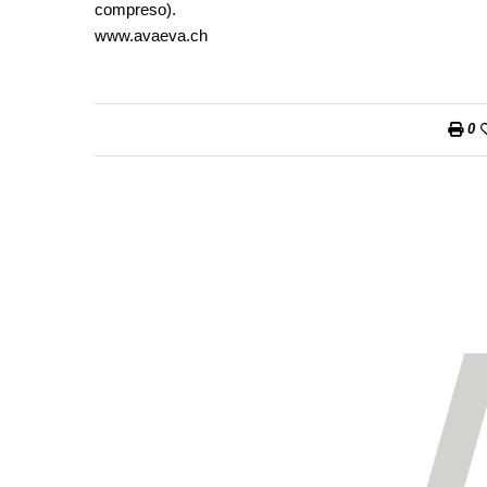
compreso).
www.avaeva.ch
0