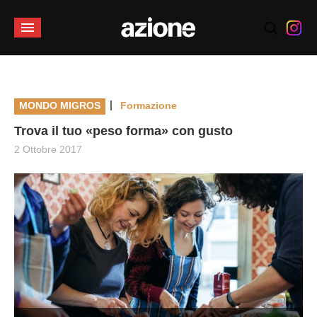
|
MONDO MIGROS
Formazione
Trova il tuo «peso forma» con gusto
2 Ottobre 2017