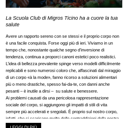
La Scuola Club di Migros Ticino ha a cuore la tua
salute
Avere un rapporto sereno con se stessi e il proprio corpo non
è una facile conquista. Forse oggi più di ieri. Viviamo in un
tempo che, nonostante qualche segno d’inversione di
tendenza, continua a proporci canoni estetici poco realistici.
L’idea di bellezza prevalente spinge verso modelli difficilmente
replicabili e sono numerosi coloro che, affascinati dal miraggio
di un corpo «à la mode», fanno ricorso a soluzioni alimentari
più o meno drastiche, spesso fai-da-te, con danni anche
pesanti – è inutile a dirsi – su salute e benessere.
Ai problemi causati da una pericolosa rappresentazione
sociale del corpo, si aggiungono gli impatti di stili di vita
sempre più accelerati e sregolati. È proprio sul nostro corpo,
infatti, che si scaricano molte delle contraddizioni della nostra
epoca, con tutto ciò che ne consegue: snaturamento dei ritmi
LEGGI DI PIÙ