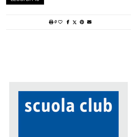
biologici, aumento dello stress e insorgere di cattive abitudini
alimentari.
La posta in gioco è molto alta: la nostra salute. Un corpo che
0
sta bene e in cui si sta bene – qualunque fase della vita si
attraversi – è anzitutto un corpo capace di equilibrio e di
armonia. Questo passa dalla ricerca della «giusta misura» e di
nuovi bilanciamenti tra sedentarietà e movimento, vita
lavorativa e riposo, consumo energetico e buona
alimentazione.
Non sempre è facile arrivare da soli a questa «sapienza»
garante di un vivere sano, di un vivere bene. Per questo la
Scuola Club di Migros Ticino, aderendo all’iniziativa nazionale
iMpuls, ha deciso di lanciare il nuovo corso «Trova il tuo peso
forma con gusto». La formula è destinata a tutti coloro che
hanno a cuore il rapporto con se stessi e identificano
nell’alimentazione sana una delle vie privilegiate per
mantenersi in forma e in salute.
Grazie alla competenza di formatori qualificati, i partecipanti al
corso potranno imparare a cucinare, cibarsi e fare movimento