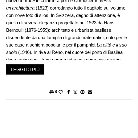
nuovo tempo» le chiamerà poi Le Corbusier in
Verso
un’architettura
(1923) corredando tutto il capitolo sul volume
con nove foto di silos. In Svizzera, degno di attenzione, è
quello di severa eleganza progettato nel 1923 da Hans
Bernoulli (1876-1959): architetto e urbanista basilese
discendente da una famiglia di grandi matematici, noto per le
sue case a schiera popolari e per il pamphlet
La città e il suo
suolo
(1946). In riva al Reno, nel cuore del porto di Basilea
dove arrivo con il tram numero otto una domenica d’inizio
ottobre. Kleinhüningen: quartiere un tempo villaggio di
LEGGI DI PIÙ
pescatori di salmoni dove Jung ha passato l’infanzia e
l’adolescenza. Confesso che mi sento sempre molto a casa a
Basilea, un po’ proprio per il Reno che va verso il mare del
0
Nord, il suo passato alchemico, le belle case ben conservate, i
basilischi, la Warteck, l’ironia dei suoi abitanti, e in fondo
soprattutto forse perché i miei si sono conosciuti qui.
Un caffè al volo al Restaurant Schiff il cui bovindo fa angolo e
vale la pena già per gli affreschi fluviali fuori. E poi via lungo la
Wiese invasa dai gabbiani cibati da una vecchietta e che tra